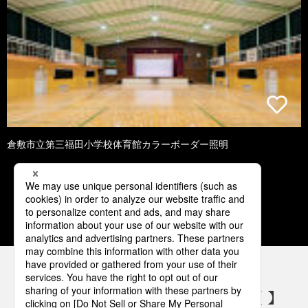
倉敷市立第三福田小学校体育館カラーボーダー照明
1
2
3
4
5
パナソニックの電気設備 SNSアカウント