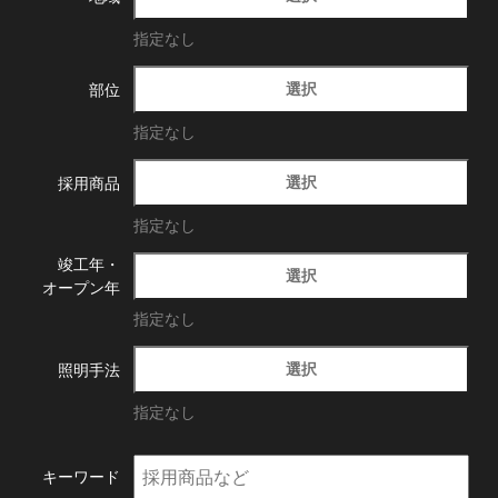
指定なし
選択
部位
指定なし
選択
採用商品
指定なし
竣工年・
選択
オープン年
指定なし
選択
照明手法
指定なし
キーワード