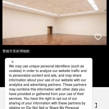
豊橋市美術博物館
1
2
3
4
5
パナソニックの電気設備 SNSアカウント