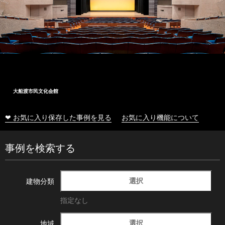
大船渡市民文化会館
❤ お気に入り保存した事例を見る
お気に入り機能について
事例を検索する
選択
建物分類
指定なし
選択
地域