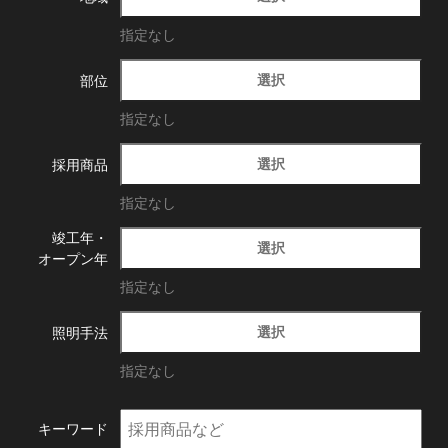
指定なし
選択
部位
指定なし
選択
採用商品
指定なし
竣工年・
選択
オープン年
指定なし
選択
照明手法
指定なし
キーワード