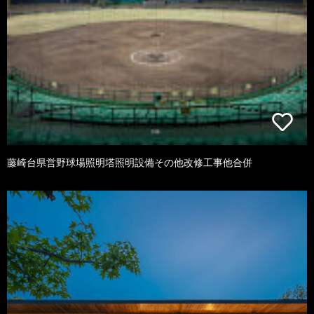
藤崎台県営野球場照明塔照明設備その他改修工事他合併