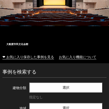
大船渡市民文化会館
❤ お気に入り保存した事例を見る
お気に入り機能について
事例を検索する
選択
建物分類
指定なし
選択
地域