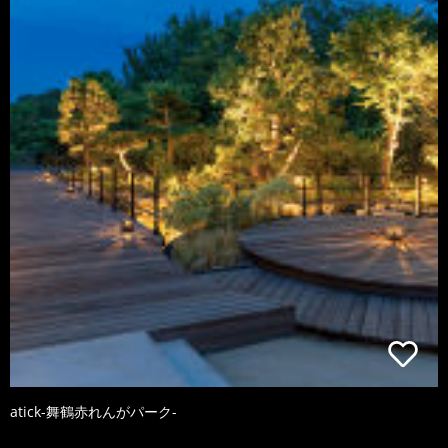
atick-舞鶴赤れんがパーク-