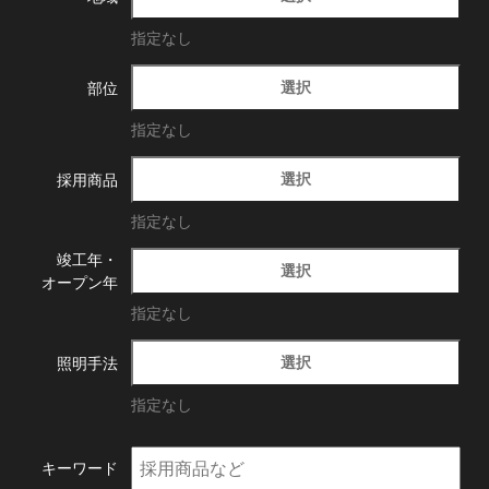
指定なし
選択
部位
指定なし
選択
採用商品
指定なし
竣工年・
選択
オープン年
指定なし
選択
照明手法
指定なし
キーワード