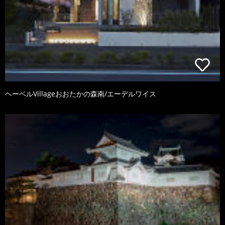
ヘーベルVillageおおたかの森南/エーデルワイス