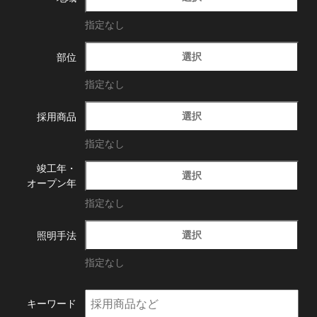
指定なし
選択
部位
指定なし
選択
採用商品
指定なし
竣工年・
選択
オープン年
指定なし
選択
照明手法
指定なし
キーワード