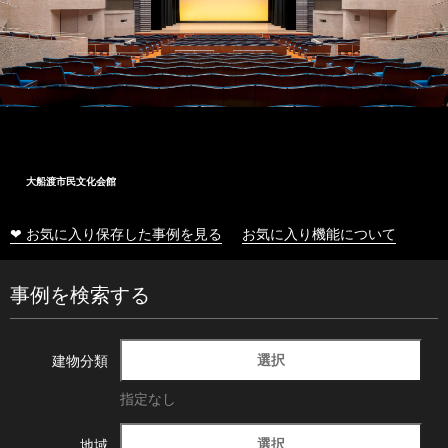
大船渡市民文化会館
❤ お気に入り保存した事例を見る
お気に入り機能について
事例を検索する
選択
建物分類
指定なし
選択
地域