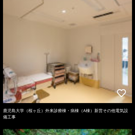
鹿児島大学（桜ヶ丘）外来診療棟・病棟（A棟）新営その他電気設
備工事