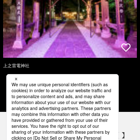
上之雷電神社
1
2
3
4
5
パナソニックの電気設備 SNSアカウント