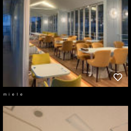
ｍｉｅｌｅ