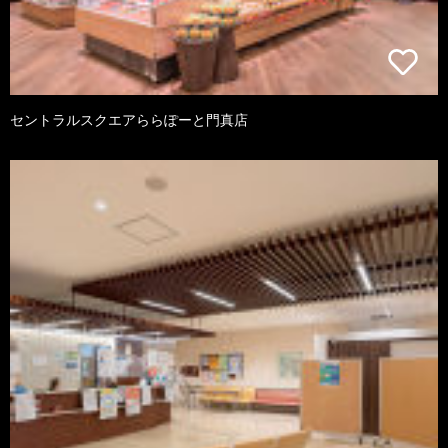
セントラルスクエアららぽーと門真店