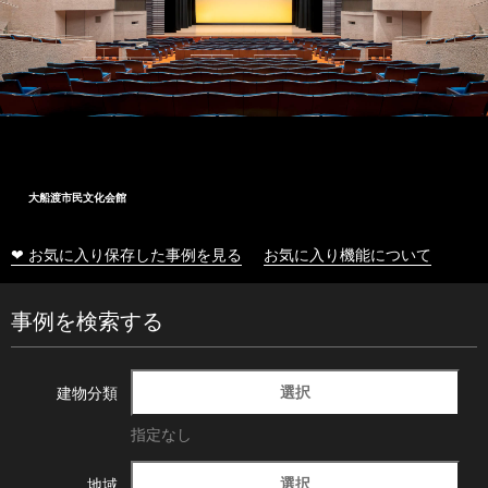
大船渡市民文化会館
❤ お気に入り保存した事例を見る
お気に入り機能について
事例を検索する
選択
建物分類
指定なし
選択
地域