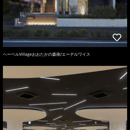
ヘーベルVillageおおたかの森南/エーデルワイス