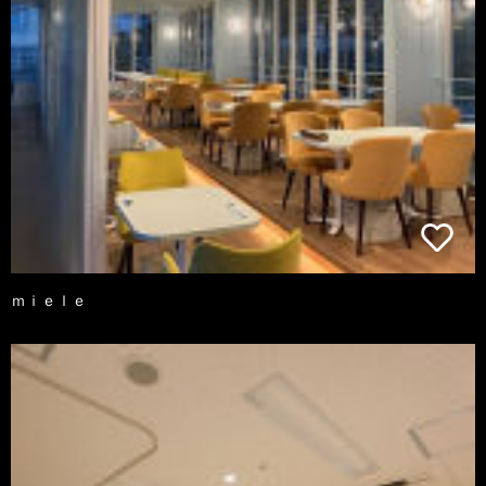
ｍｉｅｌｅ