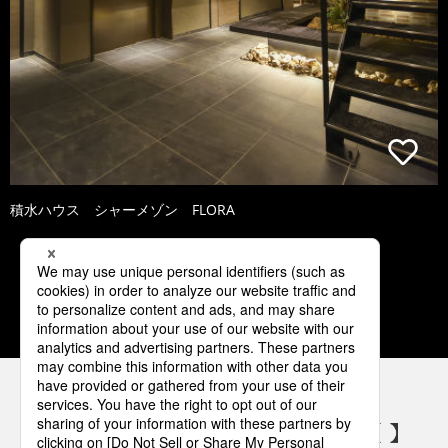
積水ハウス シャーメゾン FLORA
1
2
3
4
5
パナソニックの電気設備 SNSアカウント