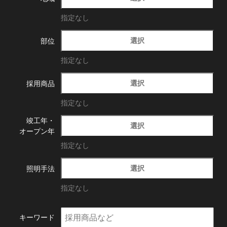
指定なし
選択
部位
指定なし
選択
採用商品
指定なし
竣工年・
選択
オープン年
指定なし
選択
照明手法
指定なし
キーワード