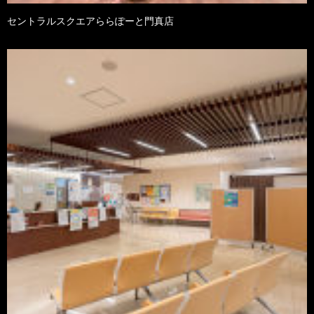
セントラルスクエアららぽーと門真店