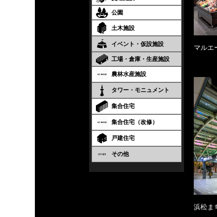
公園
土木施設
イベント・仮設施設
マルエ
工場・倉庫・生産施設
農林水産施設
タワー・モニュメント
集合住宅
集合住宅（改修）
戸建住宅
その他
浜松ま