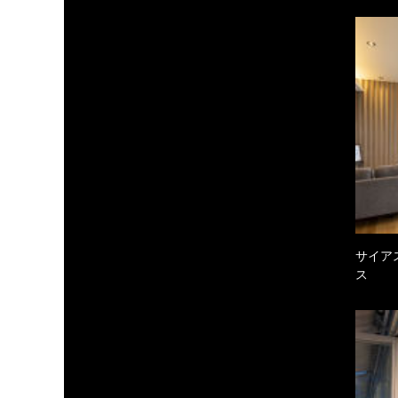
サイア
ス