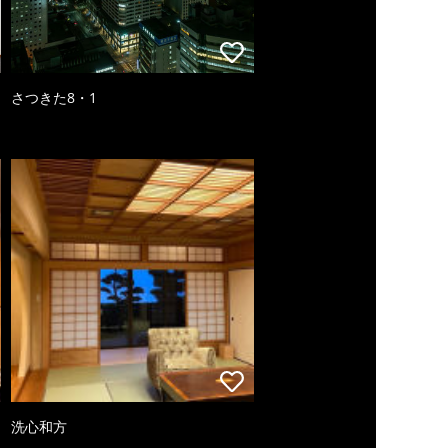
さつきた8・1
洗心和方