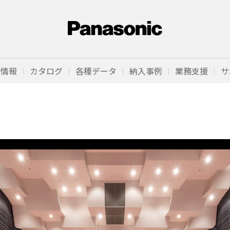
品情報
カタログ
各種データ
納入事例
業務支援
サ