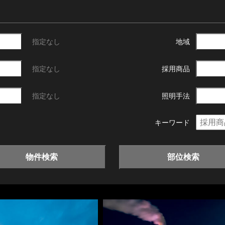
指定なし
地域
指定なし
採用商品
指定なし
照明手法
キーワード
物件検索
部位検索