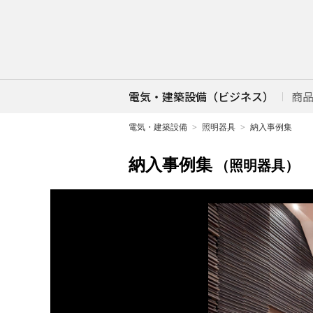
電気・建築設備（ビジネス）
商
電気・建築設備
照明器具
納入事例集
納入事例集
（照明器具）