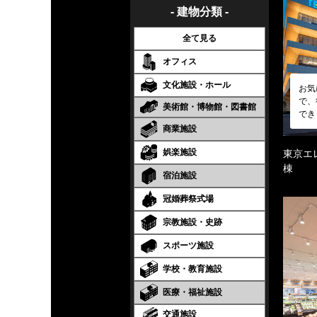
- 建物分類 -
全て見る
オフィス
文化施設・ホール
お気
で、
美術館・博物館・図書館
でき
商業施設
娯楽施設
東京エ
棟
宿泊施設
冠婚葬祭式場
宗教施設・史跡
スポーツ施設
学校・教育施設
医療・福祉施設
交通施設