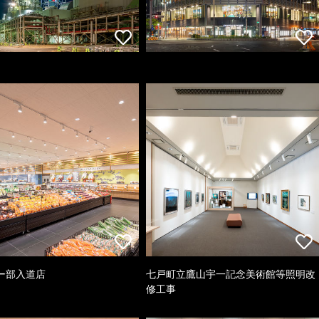
ー部入道店
七戸町立鷹山宇一記念美術館等照明改
修工事