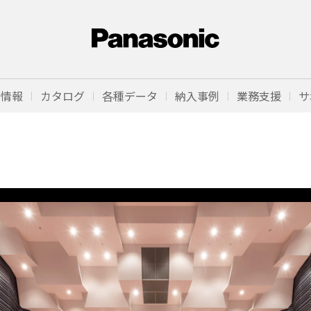
品情報
カタログ
各種データ
納入事例
業務支援
サ