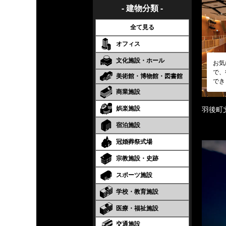
- 建物分類 -
全て見る
オフィス
文化施設・ホール
お気
で、
美術館・博物館・図書館
でき
商業施設
娯楽施設
羽後町
宿泊施設
冠婚葬祭式場
宗教施設・史跡
スポーツ施設
学校・教育施設
医療・福祉施設
交通施設