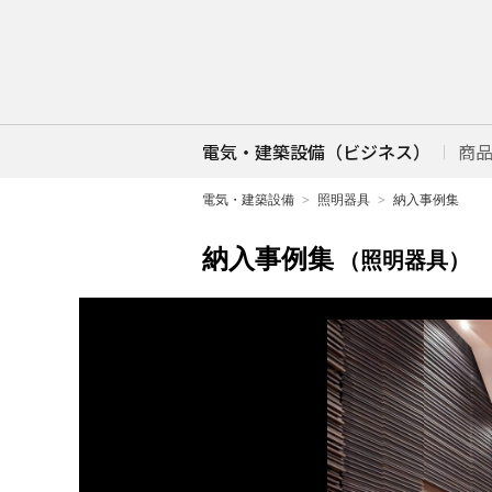
電気・建築設備（ビジネス）
商
電気・建築設備
照明器具
納入事例集
納入事例集
（照明器具）