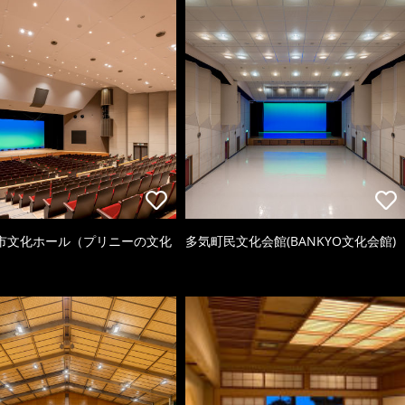
市文化ホール（プリニーの文化
多気町民文化会館(BANKYO文化会館)
）