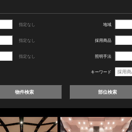
指定なし
地域
指定なし
採用商品
指定なし
照明手法
キーワード
物件検索
部位検索