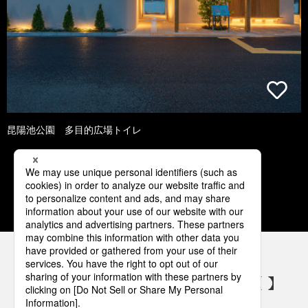
昆陽池公園 多目的広場トイレ
1
2
3
4
5
パナソニックの電気設備 SNSアカウント