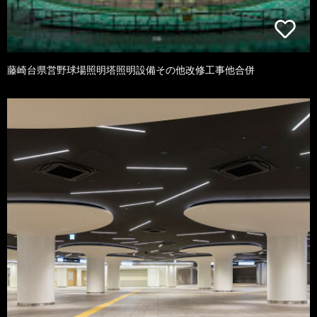
藤崎台県営野球場照明塔照明設備その他改修工事他合併