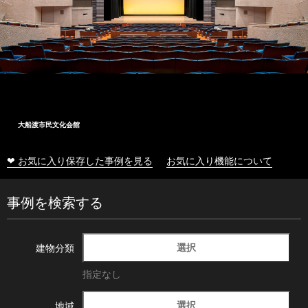
大船渡市民文化会館
❤ お気に入り保存した事例を見る
お気に入り機能について
事例を検索する
選択
建物分類
指定なし
選択
地域