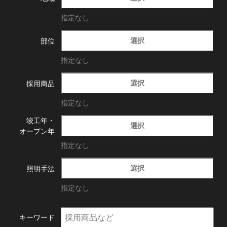
指定なし
選択
部位
指定なし
選択
採用商品
指定なし
竣工年・
選択
オープン年
指定なし
選択
照明手法
指定なし
キーワード