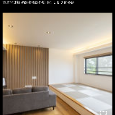
市道開運橋夕顔瀬橋線外照明灯ＬＥＤ化修繕