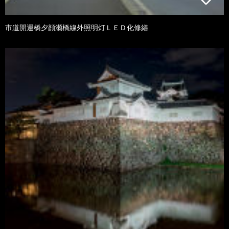
市道開運橋夕顔瀬橋線外照明灯ＬＥＤ化修繕