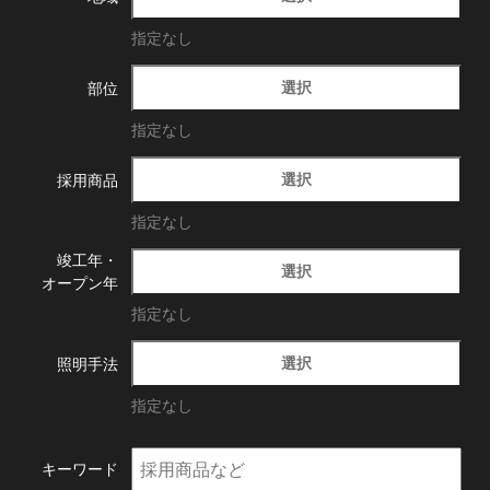
指定なし
選択
部位
指定なし
選択
採用商品
指定なし
竣工年・
選択
オープン年
指定なし
選択
照明手法
指定なし
キーワード