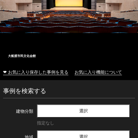
大船渡市民文化会館
❤ お気に入り保存した事例を見る
お気に入り機能について
事例を検索する
選択
建物分類
指定なし
選択
地域