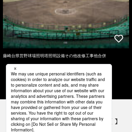
藤崎台県営野球場照明塔照明設備その他改修工事他合併
1
2
3
4
5
パナソニックの電気設備 SNSアカウント