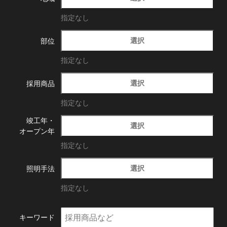
指定なし
選択
部位
指定なし
選択
採用商品
指定なし
竣工年・
選択
オープン年
指定なし
選択
照明手法
指定なし
キーワード