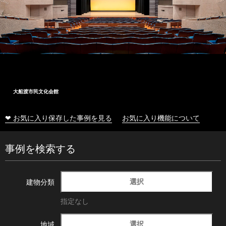
大船渡市民文化会館
❤ お気に入り保存した事例を見る
お気に入り機能について
事例を検索する
選択
建物分類
指定なし
選択
地域