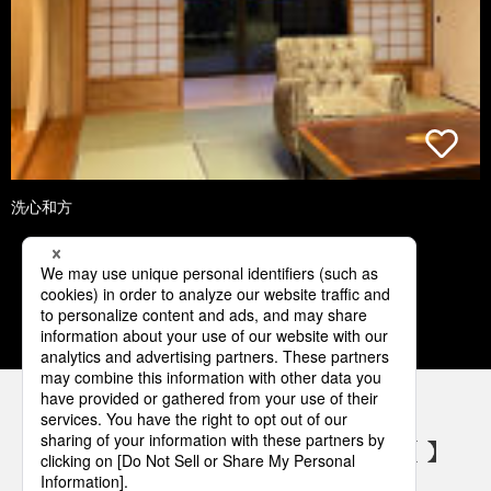
洗心和方
1
2
3
4
5
パナソニックの電気設備 SNSアカウント