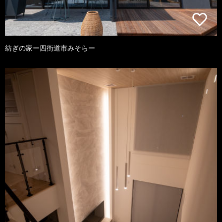
紡ぎの家ー四街道市みそらー