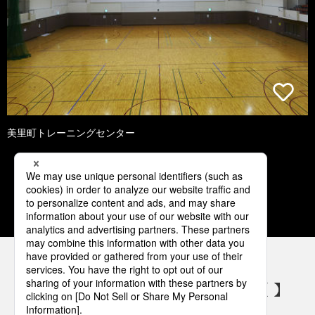
美里町トレーニングセンター
1
2
3
4
5
パナソニックの電気設備 SNSアカウント