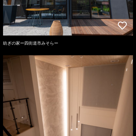
紡ぎの家ー四街道市みそらー