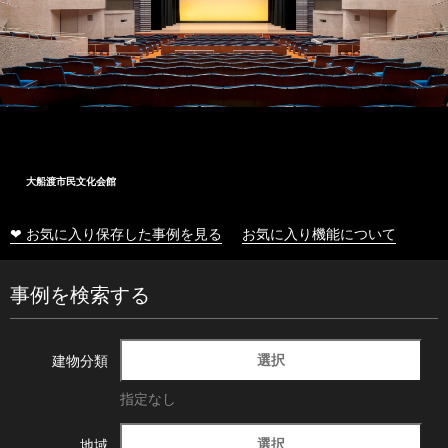
大船渡市民文化会館
❤ お気に入り保存した事例を見る
お気に入り機能について
事例を検索する
選択
建物分類
指定なし
選択
地域