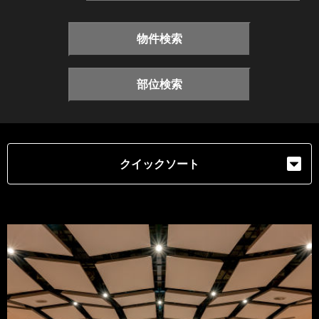
物件検索
部位検索
クイックソート