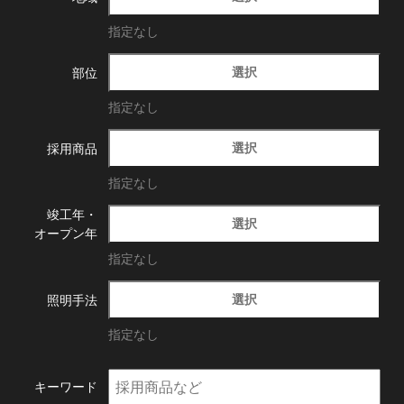
指定なし
選択
部位
指定なし
選択
採用商品
指定なし
竣工年・
選択
オープン年
指定なし
選択
照明手法
指定なし
キーワード