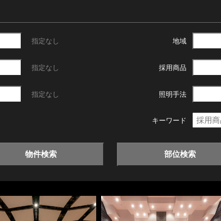
指定なし
地域
指定なし
採用商品
指定なし
照明手法
キーワード
物件検索
部位検索