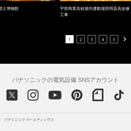
郷土博物館
宇部商業高校屋内運動場照明器具改修
工事
1
2
3
4
5
パナソニックの電気設備 SNSアカウント
パナソニック ホールディングス