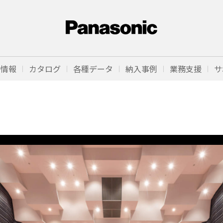
品情報
カタログ
各種データ
納入事例
業務支援
サ