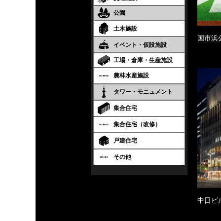
公園
土木施設
国市浜
イベント・仮設施設
工場・倉庫・生産施設
農林水産施設
タワー・モニュメント
集合住宅
集合住宅（改修）
戸建住宅
その他
中日ビ