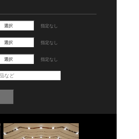
選択
指定なし
選択
指定なし
選択
指定なし