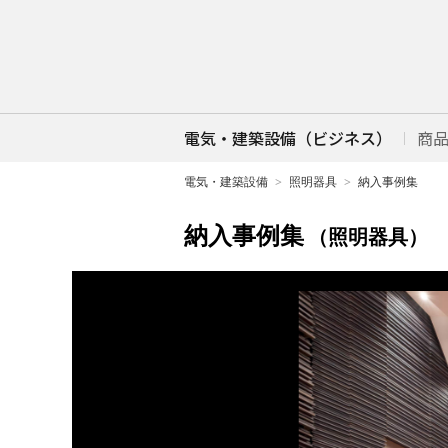
電気・建築設備（ビジネス）
商
電気・建築設備
照明器具
納入事例集
納入事例集
（照明器具）