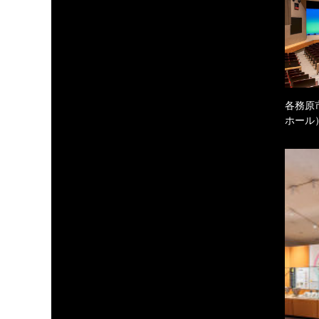
各務原
ホール