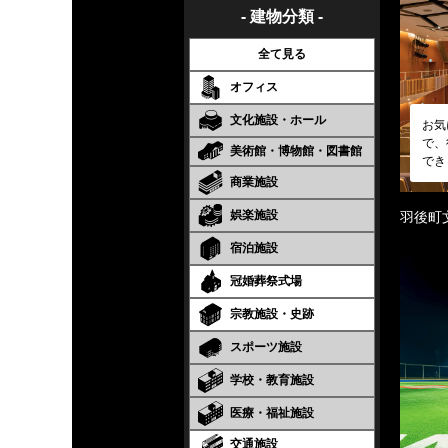
- 建物分類 -
全て見る
オフィス
文化施設・ホール
お気
で、
美術館・博物館・図書館
でき
商業施設
娯楽施設
羽後町
宿泊施設
冠婚葬祭式場
宗教施設・史跡
スポーツ施設
学校・教育施設
医療・福祉施設
交通施設