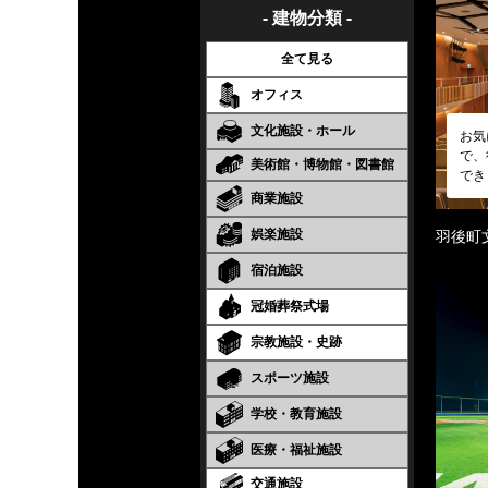
- 建物分類 -
全て見る
オフィス
文化施設・ホール
お気
で、
美術館・博物館・図書館
でき
商業施設
娯楽施設
羽後町
宿泊施設
冠婚葬祭式場
宗教施設・史跡
スポーツ施設
学校・教育施設
医療・福祉施設
交通施設