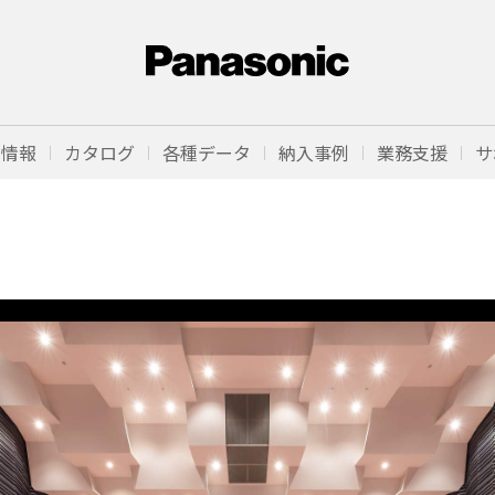
品情報
カタログ
各種データ
納入事例
業務支援
サ