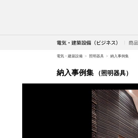
電気・建築設備（ビジネス）
商
電気・建築設備
照明器具
納入事例集
納入事例集
（照明器具）