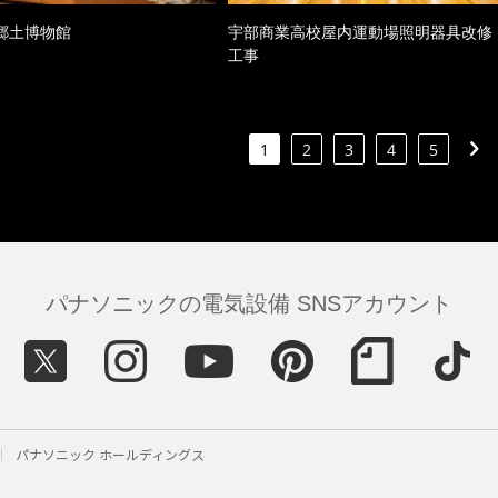
郷土博物館
宇部商業高校屋内運動場照明器具改修
工事
1
2
3
4
5
パナソニックの電気設備 SNSアカウント
パナソニック ホールディングス