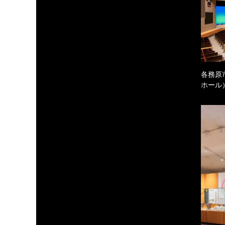
各務原
ホール