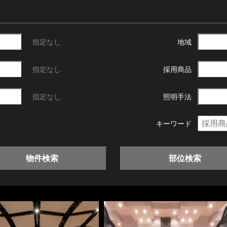
指定なし
地域
指定なし
採用商品
指定なし
照明手法
キーワード
物件検索
部位検索