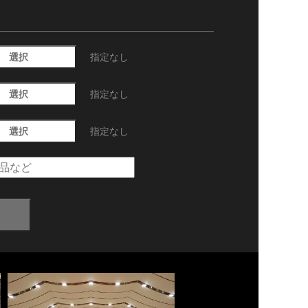
選択
指定なし
選択
指定なし
選択
指定なし