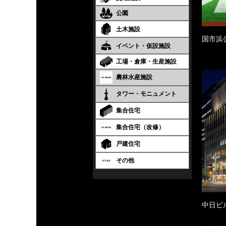
公園
土木施設
国市浜
イベント・仮設施設
工場・倉庫・生産施設
農林水産施設
タワー・モニュメント
集合住宅
集合住宅（改修）
戸建住宅
その他
中日ビ