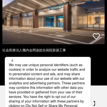
社会医療法人幾内会岡波総合病院新築工事
3
4
5
6
7
パナソニックの電気設備 SNSアカウント