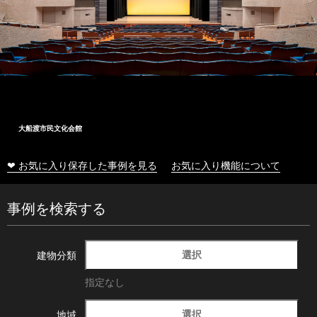
大船渡市民文化会館
❤ お気に入り保存した事例を見る
お気に入り機能について
事例を検索する
選択
建物分類
指定なし
選択
地域