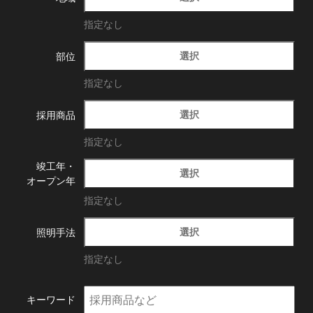
指定なし
選択
部位
指定なし
選択
採用商品
指定なし
竣工年・
選択
オープン年
指定なし
選択
照明手法
指定なし
キーワード