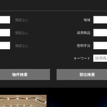
指定なし
地域
指定なし
採用商品
指定なし
照明手法
キーワード
物件検索
部位検索