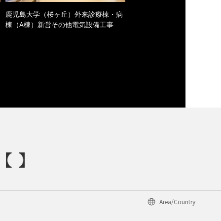
鹿児島大学（桜ヶ丘）外来診療棟・病
棟（A棟）新営その他電気設備工事
Area/Country