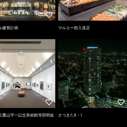
ル建替計画
マルエー部入道店
立鷹山宇一記念美術館等照明改
さつきた8・1