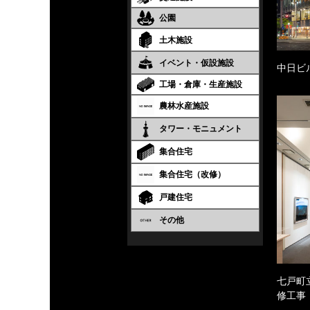
公園
土木施設
イベント・仮設施設
中日ビ
工場・倉庫・生産施設
農林水産施設
タワー・モニュメント
集合住宅
集合住宅（改修）
戸建住宅
その他
七戸町
修工事