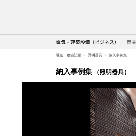
電気・建築設備（ビジネス）
商
電気・建築設備
照明器具
納入事例集
納入事例集
（照明器具）