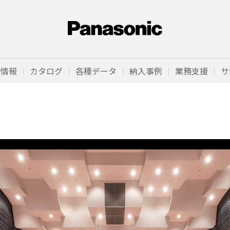
品情報
カタログ
各種データ
納入事例
業務支援
サ