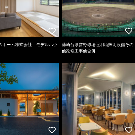
スホーム株式会社 モデルハウ
藤崎台県営野球場照明塔照明設備その
他改修工事他合併