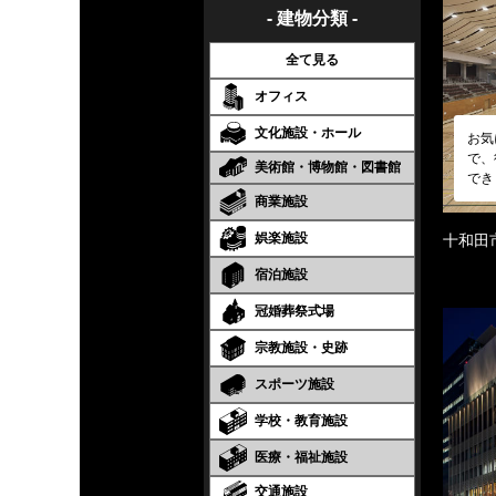
- 建物分類 -
全て見る
オフィス
文化施設・ホール
お気
で、
美術館・博物館・図書館
でき
商業施設
娯楽施設
十和田
宿泊施設
冠婚葬祭式場
宗教施設・史跡
スポーツ施設
学校・教育施設
医療・福祉施設
交通施設