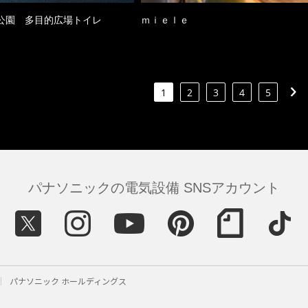
公園 多目的広場トイレ
ｍｉｅｌｅ
1
2
3
4
5
パナソニックの電気設備 SNSアカウント
パナソニック ホールディングス