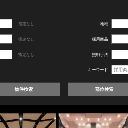
指定なし
地域
指定なし
採用商品
指定なし
照明手法
キーワード
物件検索
部位検索