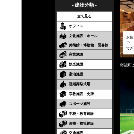
- 建物分類 -
全て見る
オフィス
文化施設・ホール
お気
で、
美術館・博物館・図書館
でき
商業施設
娯楽施設
羽後町
宿泊施設
冠婚葬祭式場
宗教施設・史跡
スポーツ施設
学校・教育施設
医療・福祉施設
交通施設