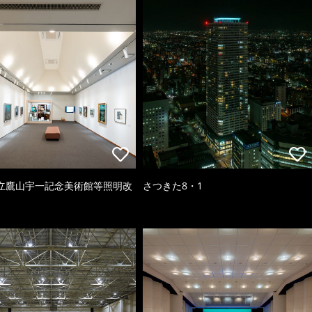
立鷹山宇一記念美術館等照明改
さつきた8・1