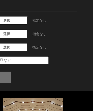
選択
指定なし
選択
指定なし
選択
指定なし