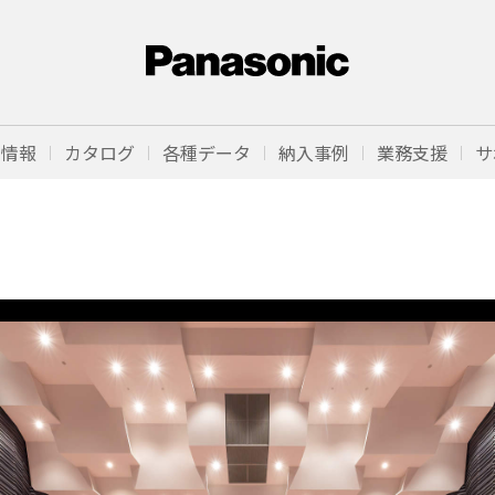
品情報
カタログ
各種データ
納入事例
業務支援
サ