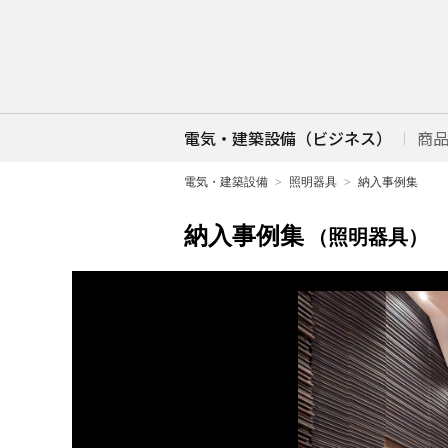
電気・建築設備（ビジネス）
商
電気・建築設備
照明器具
納入事例集
納入事例集
（照明器具）