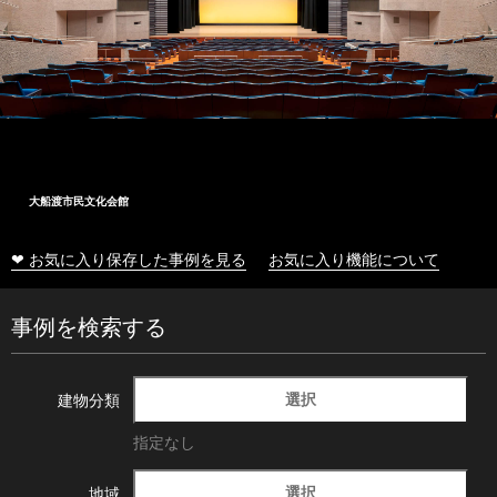
大船渡市民文化会館
❤ お気に入り保存した事例を見る
お気に入り機能について
事例を検索する
選択
建物分類
指定なし
選択
地域