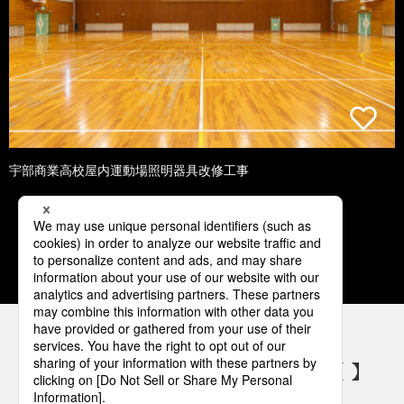
宇部商業高校屋内運動場照明器具改修工事
1
2
3
4
5
パナソニックの電気設備 SNSアカウント