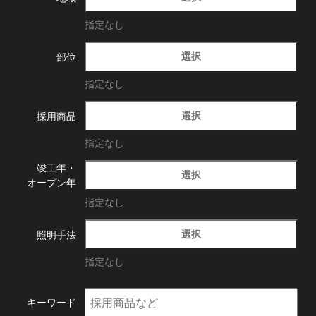
指定なし
選択
部位
指定なし
選択
採用商品
指定なし
竣工年・
選択
オープン年
指定なし
選択
照明手法
指定なし
キーワード