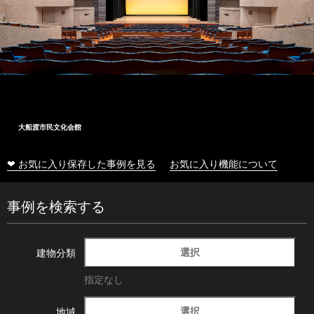
大船渡市民文化会館
❤ お気に入り保存した事例を見る
お気に入り機能について
事例を検索する
選択
建物分類
指定なし
選択
地域