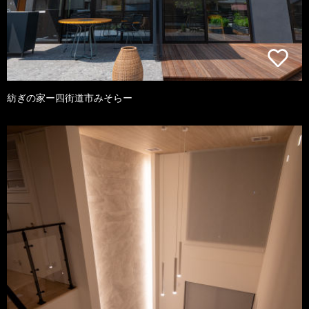
紡ぎの家ー四街道市みそらー