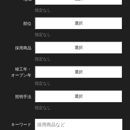
指定なし
選択
部位
指定なし
選択
採用商品
指定なし
竣工年・
選択
オープン年
指定なし
選択
照明手法
指定なし
キーワード