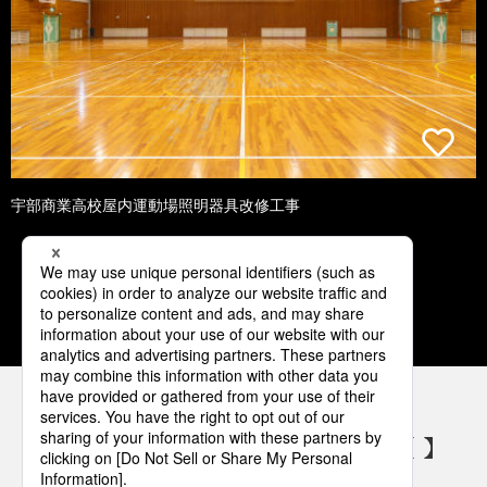
宇部商業高校屋内運動場照明器具改修工事
1
2
3
4
5
パナソニックの電気設備 SNSアカウント