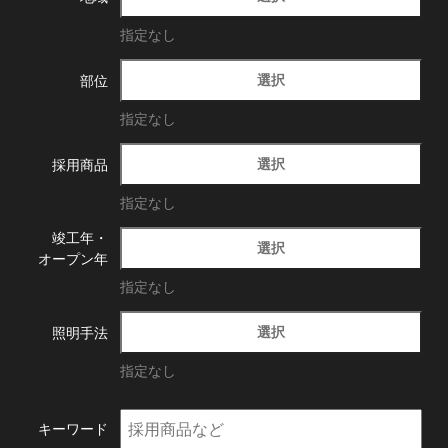
指定なし
選択
部位
指定なし
選択
採用商品
指定なし
竣工年・
選択
オープン年
指定なし
選択
照明手法
指定なし
キーワード