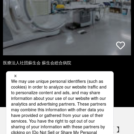
医療法人社団蘇生会 蘇生会総合病院
1
2
3
4
5
パナソニックの電気設備 SNSアカウント