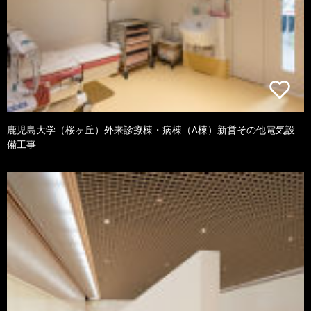
鹿児島大学（桜ヶ丘）外来診療棟・病棟（A棟）新営その他電気設
備工事