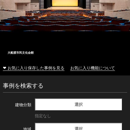
大船渡市民文化会館
❤ お気に入り保存した事例を見る
お気に入り機能について
事例を検索する
選択
建物分類
指定なし
選択
地域