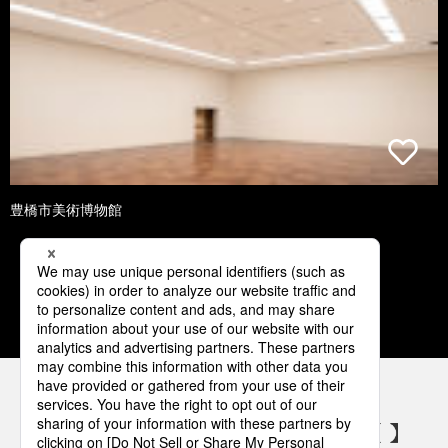
豊橋市美術博物館
1
2
3
4
5
パナソニックの電気設備 SNSアカウント