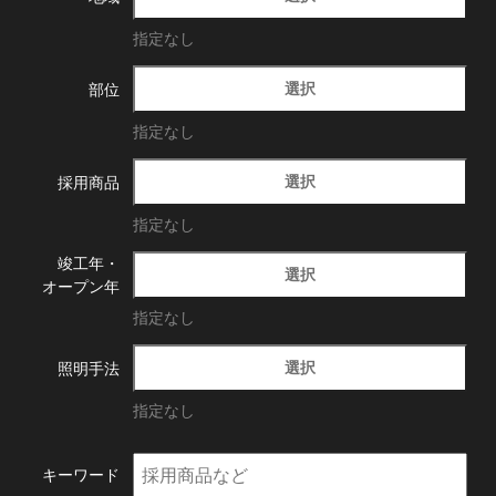
指定なし
選択
部位
指定なし
選択
採用商品
指定なし
竣工年・
選択
オープン年
指定なし
選択
照明手法
指定なし
キーワード