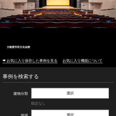
大船渡市民文化会館
❤ お気に入り保存した事例を見る
お気に入り機能について
事例を検索する
選択
建物分類
指定なし
選択
地域