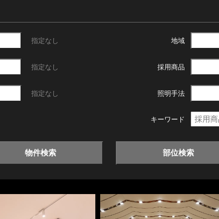
指定なし
地域
指定なし
採用商品
指定なし
照明手法
キーワード
物件検索
部位検索