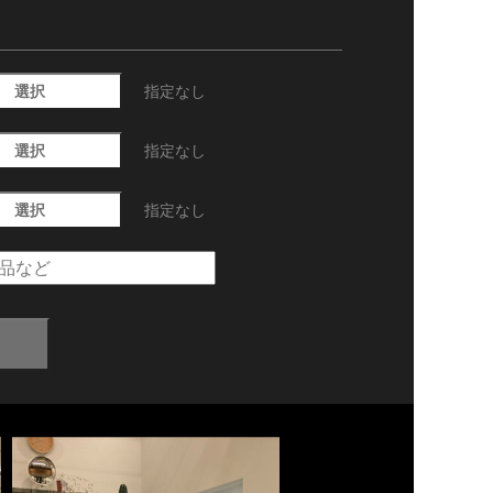
選択
指定なし
選択
指定なし
選択
指定なし