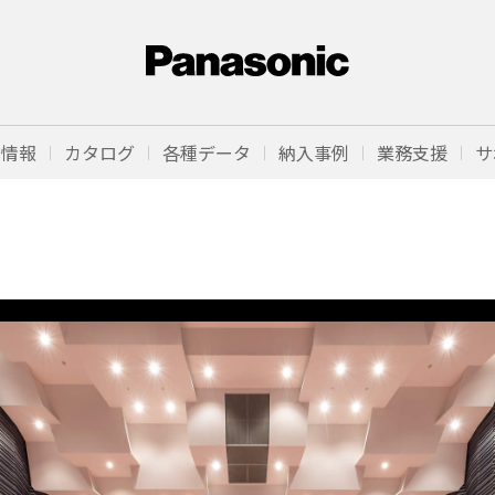
品情報
カタログ
各種データ
納入事例
業務支援
サ