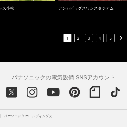
ャス小松
デンカビッグスワンスタジアム
1
2
3
4
5
パナソニックの電気設備 SNSアカウント
パナソニック ホールディングス