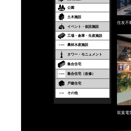
公園
土木施設
住友不
イベント・仮設施設
工場・倉庫・生産施設
農林水産施設
タワー・モニュメント
集合住宅
集合住宅（改修）
戸建住宅
その他
双葉電