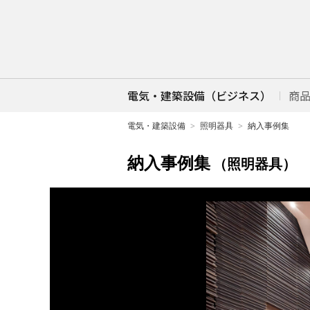
電気・建築設備（ビジネス）
商
電気・建築設備
照明器具
納入事例集
納入事例集
（照明器具）