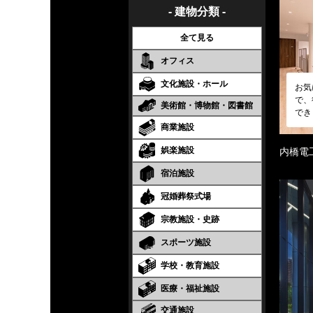
- 建物分類 -
全て見る
オフィス
文化施設・ホール
お気
で、
美術館・博物館・図書館
でき
商業施設
娯楽施設
内橋電
宿泊施設
冠婚葬祭式場
宗教施設・史跡
スポーツ施設
学校・教育施設
医療・福祉施設
交通施設