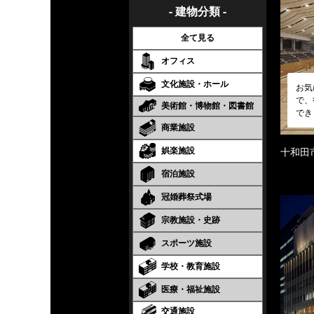
- 建物分類 -
全て見る
オフィス
文化施設・ホール
お気
で、
美術館・博物館・図書館
でき
商業施設
娯楽施設
十和田
宿泊施設
冠婚葬祭式場
宗教施設・史跡
スポーツ施設
学校・教育施設
医療・福祉施設
交通施設