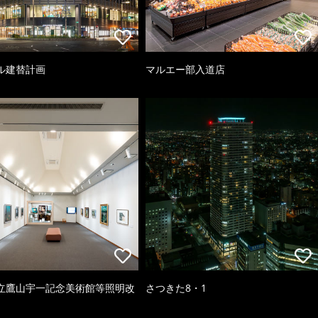
ル建替計画
マルエー部入道店
立鷹山宇一記念美術館等照明改
さつきた8・1