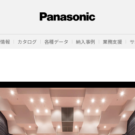
品情報
カタログ
各種データ
納入事例
業務支援
サ