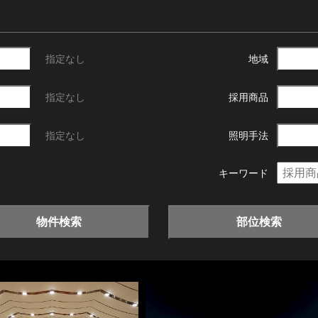
指定なし
地域
指定なし
採用商品
指定なし
照明手法
キーワード
物件検索
部位検索