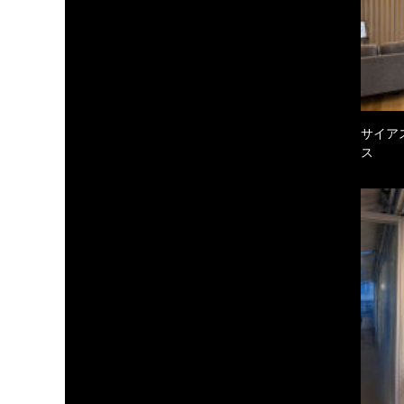
サイア
ス