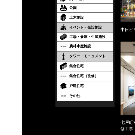
公園
土木施設
イベント・仮設施設
中日ビ
工場・倉庫・生産施設
農林水産施設
タワー・モニュメント
集合住宅
集合住宅（改修）
戸建住宅
その他
七戸町
修工事