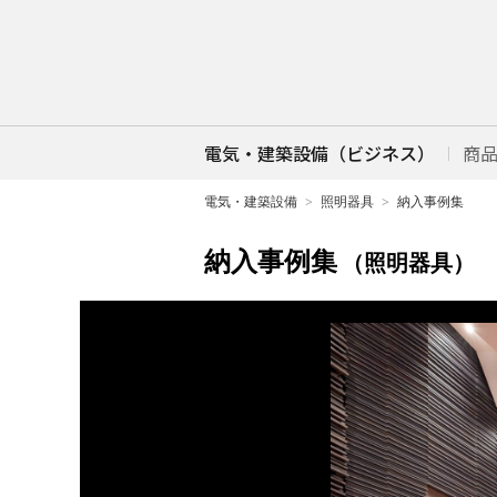
電気・建築設備（ビジネス）
商
電気・建築設備
照明器具
納入事例集
納入事例集
（照明器具）