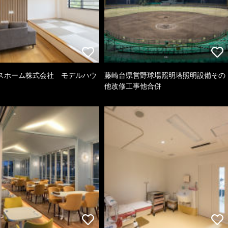
スホーム株式会社 モデルハウ
藤崎台県営野球場照明塔照明設備その
他改修工事他合併