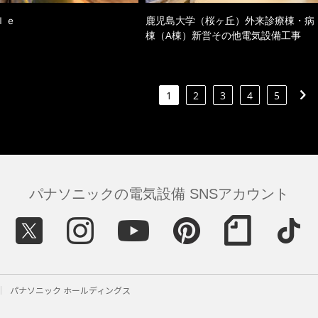
ｌｅ
鹿児島大学（桜ヶ丘）外来診療棟・病
棟（A棟）新営その他電気設備工事
1
2
3
4
5
パナソニックの電気設備 SNSアカウント
パナソニック ホールディングス