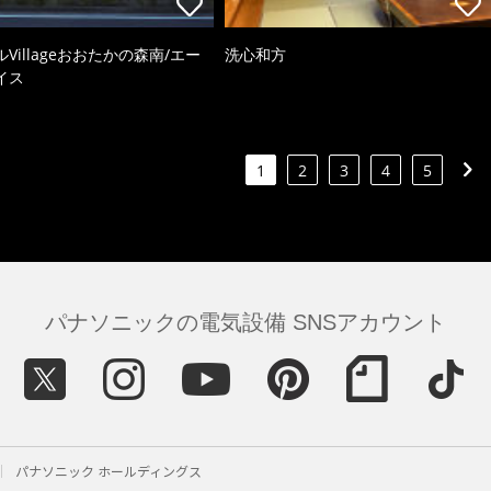
Villageおおたかの森南/エー
洗心和方
イス
1
2
3
4
5
パナソニックの電気設備 SNSアカウント
パナソニック ホールディングス