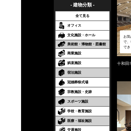
- 建物分類 -
全て見る
オフィス
文化施設・ホール
お気
で、
美術館・博物館・図書館
でき
商業施設
娯楽施設
十和田
宿泊施設
冠婚葬祭式場
宗教施設・史跡
スポーツ施設
学校・教育施設
医療・福祉施設
交通施設