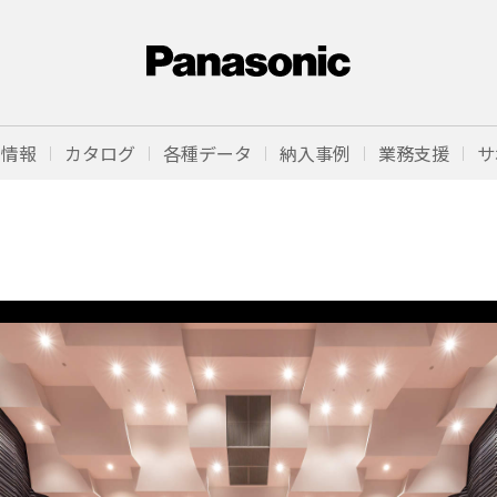
品情報
カタログ
各種データ
納入事例
業務支援
サ