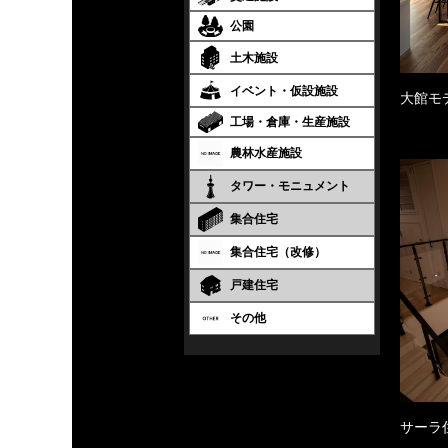
公園
土木施設
イベント・仮設施設
大館モ
工場・倉庫・生産施設
農林水産施設
タワー・モニュメント
集合住宅
集合住宅（改修）
戸建住宅
その他
サーラ