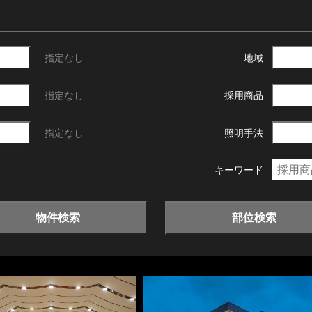
指定なし
地域
指定なし
採用商品
指定なし
照明手法
キーワード
物件検索
部位検索