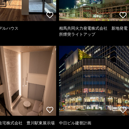
デルハウス
相馬共同火力発電株式会社 新地発電
所煙突ライトアップ
住宅株式会社 豊川駅東展示場
中日ビル建替計画