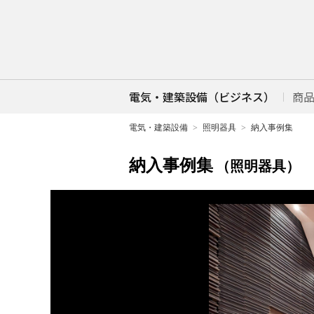
電気・建築設備（ビジネス）
商
電気・建築設備
照明器具
納入事例集
納入事例集
（照明器具）