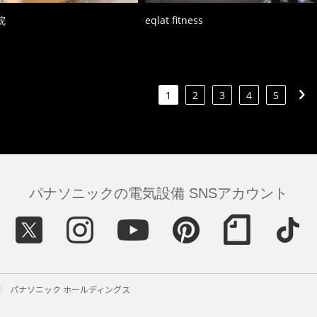
院
eqlat fitness
1
2
3
4
5
パナソニックの電気設備 SNSアカウント
パナソニック ホールディングス