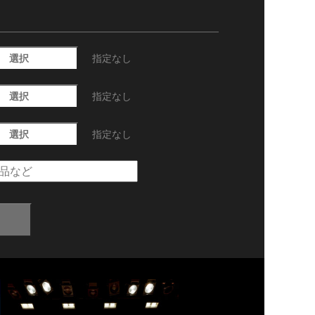
選択
指定なし
選択
指定なし
選択
指定なし