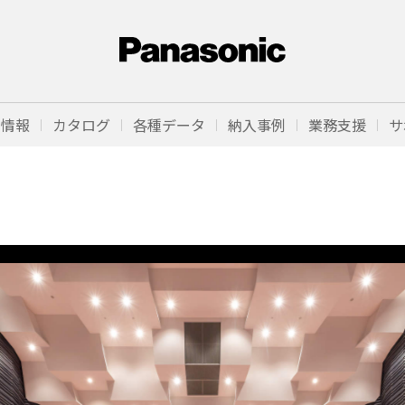
品情報
カタログ
各種データ
納入事例
業務支援
サ