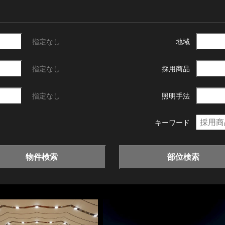
指定なし
地域
指定なし
採用商品
指定なし
照明手法
キーワード
物件検索
部位検索