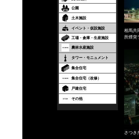
公園
土木施設
イベント・仮設施設
相馬共
所煙突
工場・倉庫・生産施設
農林水産施設
タワー・モニュメント
集合住宅
集合住宅（改修）
戸建住宅
その他
さつき