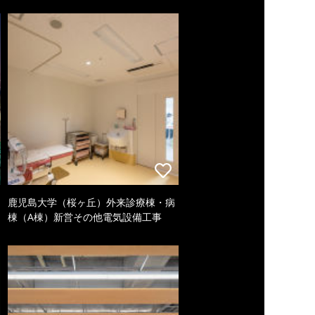
鹿児島大学（桜ヶ丘）外来診療棟・病
棟（A棟）新営その他電気設備工事