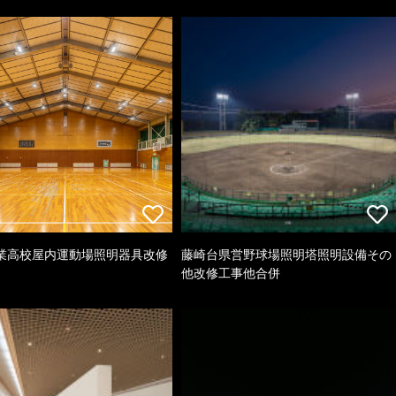
業高校屋内運動場照明器具改修
藤崎台県営野球場照明塔照明設備その
他改修工事他合併