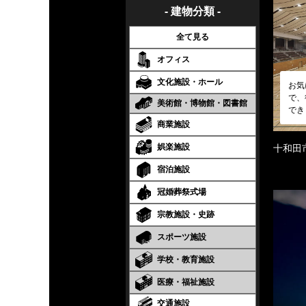
- 建物分類 -
全て見る
オフィス
文化施設・ホール
お気
で、
美術館・博物館・図書館
でき
商業施設
娯楽施設
十和田
宿泊施設
冠婚葬祭式場
宗教施設・史跡
スポーツ施設
学校・教育施設
医療・福祉施設
交通施設