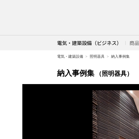
電気・建築設備（ビジネス）
商
電気・建築設備
照明器具
納入事例集
納入事例集
（照明器具）