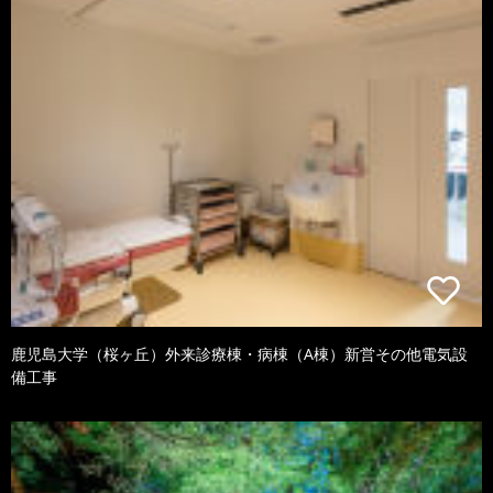
鹿児島大学（桜ヶ丘）外来診療棟・病棟（A棟）新営その他電気設
備工事