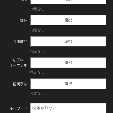
指定なし
選択
部位
指定なし
選択
採用商品
指定なし
竣工年・
選択
オープン年
指定なし
選択
照明手法
指定なし
キーワード