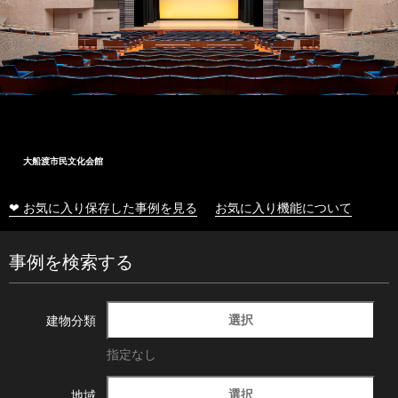
大船渡市民文化会館
❤ お気に入り保存した事例を見る
お気に入り機能について
事例を検索する
選択
建物分類
指定なし
選択
地域