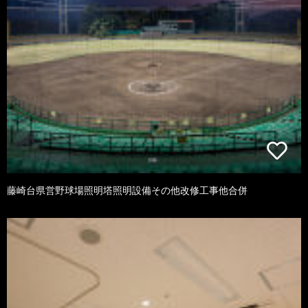
藤崎台県営野球場照明塔照明設備その他改修工事他合併