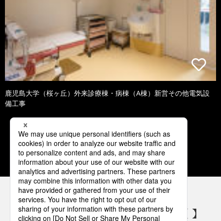
鹿児島大学（桜ヶ丘）外来診療棟・病棟（A棟）新営その他電気設
備工事
1
2
3
4
5
パナソニックの電気設備 SNSアカウント