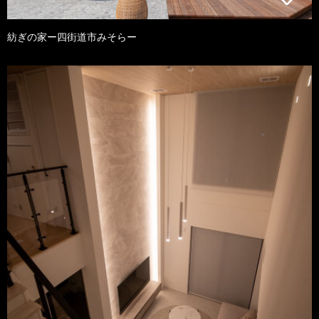
紡ぎの家ー四街道市みそらー