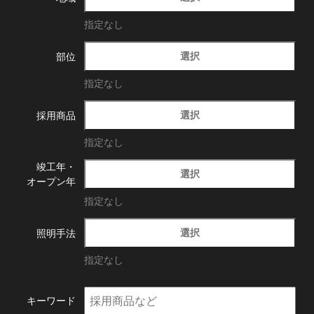
指定なし
選択
部位
指定なし
選択
採用商品
指定なし
竣工年・
選択
オープン年
指定なし
選択
照明手法
指定なし
キーワード