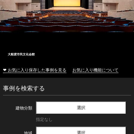
大船渡市民文化会館
❤ お気に入り保存した事例を見る
お気に入り機能について
事例を検索する
選択
建物分類
指定なし
選択
地域