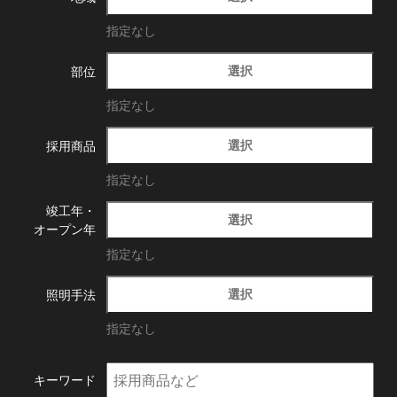
指定なし
選択
部位
指定なし
選択
採用商品
指定なし
竣工年・
選択
オープン年
指定なし
選択
照明手法
指定なし
キーワード