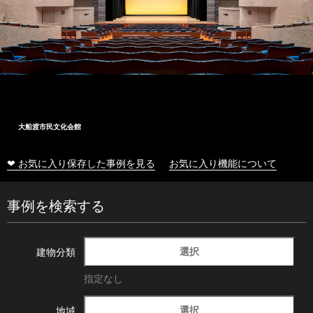
大船渡市民文化会館
❤ お気に入り保存した事例を見る
お気に入り機能について
事例を検索する
選択
建物分類
指定なし
選択
地域