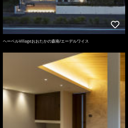
ヘーベルVillageおおたかの森南/エーデルワイス