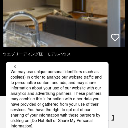
ウエブリーディング様 モデルハウス
1
2
3
4
5
パナソニックの電気設備 SNSアカウント