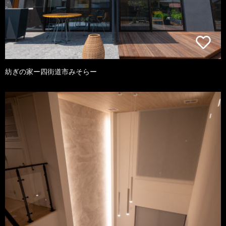
紡ぎの家ー四街道市みそらー