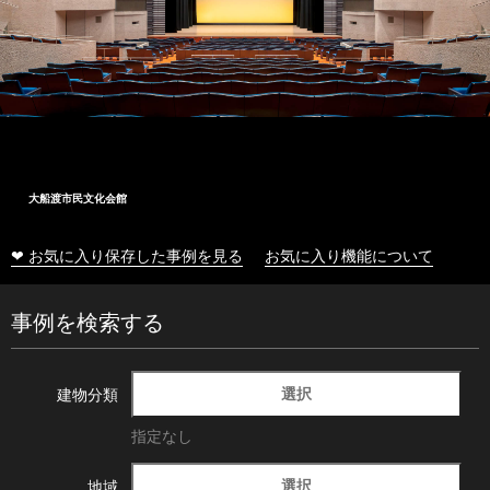
大船渡市民文化会館
❤ お気に入り保存した事例を見る
お気に入り機能について
事例を検索する
選択
建物分類
指定なし
選択
地域