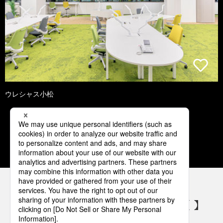
ウレシャス小松
1
2
3
4
5
パナソニックの電気設備 SNSアカウント