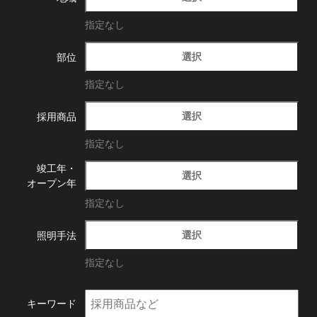
指定なし
選択
部位
指定なし
選択
採用商品
指定なし
竣工年・
選択
オープン年
指定なし
選択
照明手法
指定なし
キーワード