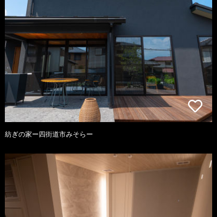
紡ぎの家ー四街道市みそらー