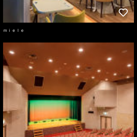
ｍｉｅｌｅ