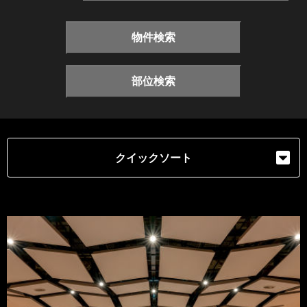
物件検索
部位検索
クイックソート