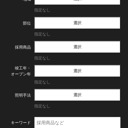
指定なし
選択
部位
指定なし
選択
採用商品
指定なし
竣工年・
選択
オープン年
指定なし
選択
照明手法
指定なし
キーワード