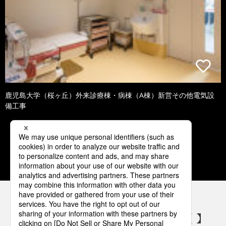
鹿児島大学（桜ヶ丘）外来診療棟・病棟（A棟）新営その他電気設
備工事
1
2
3
4
5
パナソニックの電気設備 SNSアカウント