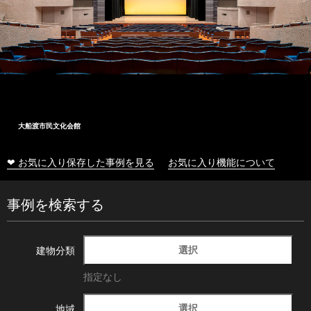
大船渡市民文化会館
❤ お気に入り保存した事例を見る
お気に入り機能について
事例を検索する
選択
建物分類
指定なし
選択
地域