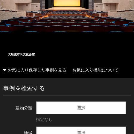
大船渡市民文化会館
❤ お気に入り保存した事例を見る
お気に入り機能について
事例を検索する
選択
建物分類
指定なし
選択
地域