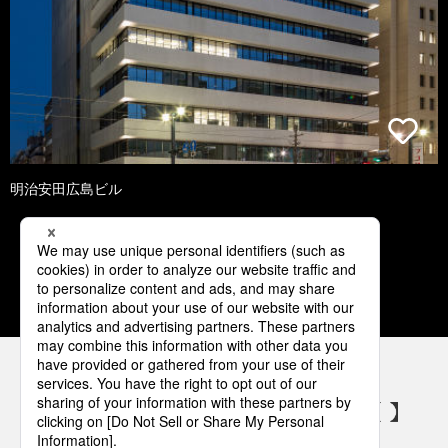
明治安田広島ビル
1
2
3
4
5
パナソニックの電気設備 SNSアカウント