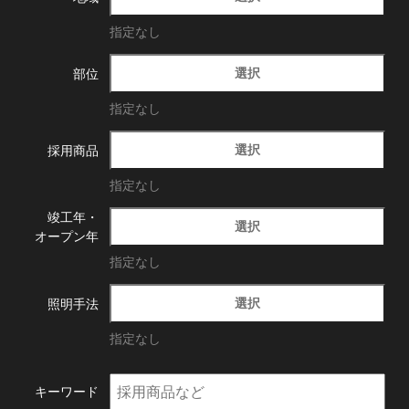
指定なし
選択
部位
指定なし
選択
採用商品
指定なし
竣工年・
選択
オープン年
指定なし
選択
照明手法
指定なし
キーワード