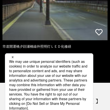
市道開運橋夕顔瀬橋線外照明灯ＬＥＤ化修繕
1
2
3
4
5
パナソニックの電気設備 SNSアカウント