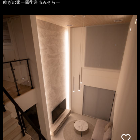
紡ぎの家ー四街道市みそらー