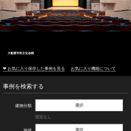
大船渡市民文化会館
❤ お気に入り保存した事例を見る
お気に入り機能について
事例を検索する
選択
建物分類
指定なし
選択
地域