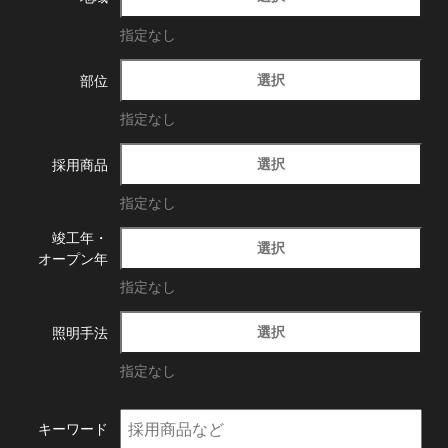
指定なし
選択
部位
指定なし
選択
採用商品
指定なし
竣工年・
選択
オープン年
指定なし
選択
照明手法
指定なし
キーワード