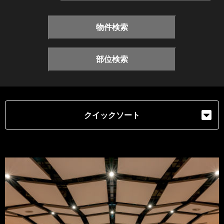
物件検索
部位検索
クイックソート