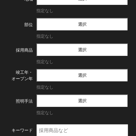
指定なし
選択
部位
指定なし
選択
採用商品
指定なし
竣工年・
選択
オープン年
指定なし
選択
照明手法
指定なし
キーワード