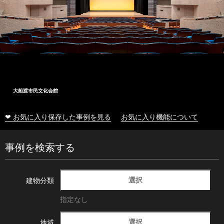
大船渡市民文化会館
❤ お気に入り保存した事例を見る
お気に入り機能について
事例を検索する
選択
建物分類
指定なし
選択
地域