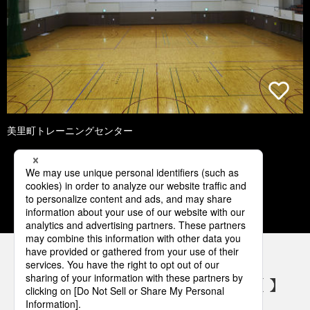
美里町トレーニングセンター
1
2
3
4
5
パナソニックの電気設備 SNSアカウント