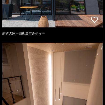
紡ぎの家ー四街道市みそらー