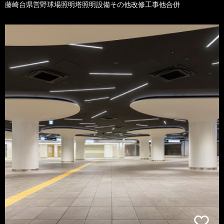
藤崎台県営野球場照明塔照明設備その他改修工事他合併