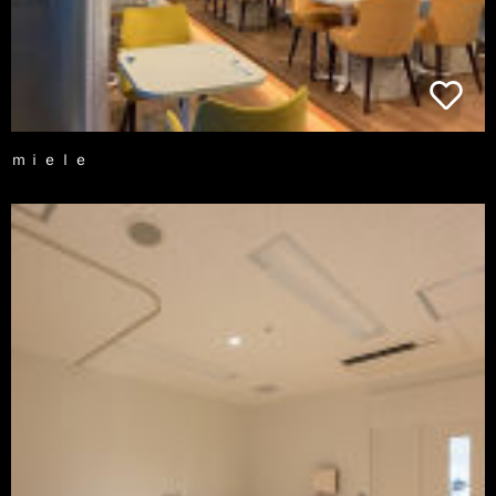
ｍｉｅｌｅ