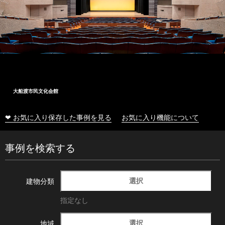
大船渡市民文化会館
❤ お気に入り保存した事例を見る
お気に入り機能について
事例を検索する
選択
建物分類
指定なし
選択
地域