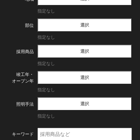
指定なし
選択
部位
指定なし
選択
採用商品
指定なし
竣工年・
選択
オープン年
指定なし
選択
照明手法
指定なし
キーワード