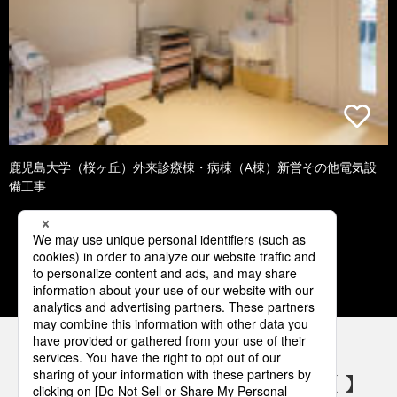
鹿児島大学（桜ヶ丘）外来診療棟・病棟（A棟）新営その他電気設
備工事
1
2
3
4
5
パナソニックの電気設備 SNSアカウント