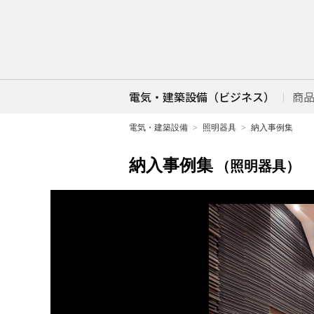
電気・建築設備（ビジネス）
商
電気・建築設備
照明器具
納入事例集
納入事例集
（照明器具）