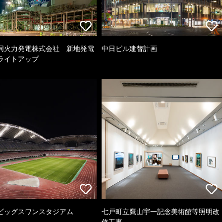
同火力発電株式会社 新地発電
中日ビル建替計画
ライトアップ
ビッグスワンスタジアム
七戸町立鷹山宇一記念美術館等照明改
修工事