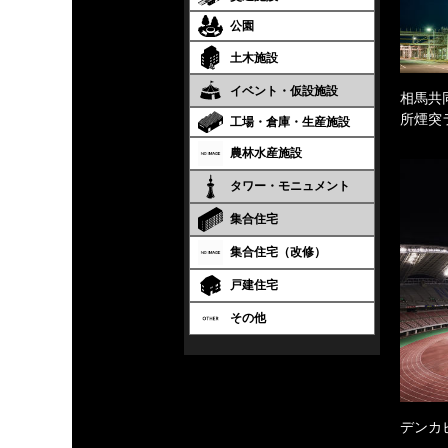
公園
土木施設
イベント・仮設施設
相馬共
所煙突
工場・倉庫・生産施設
農林水産施設
タワー・モニュメント
集合住宅
集合住宅（改修）
戸建住宅
その他
デンカ