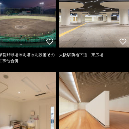
県営野球場照明塔照明設備その
大阪駅前地下道 東広場
工事他合併