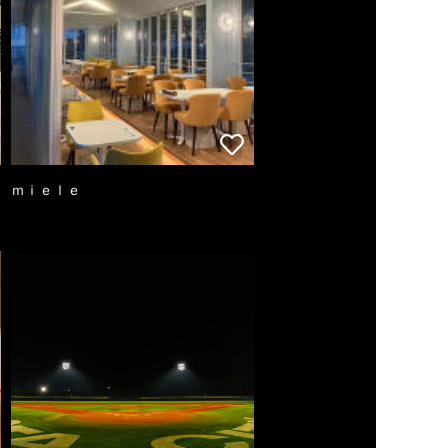
ｍｉｅｌｅ