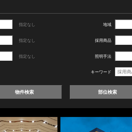
指定なし
地域
指定なし
採用商品
指定なし
照明手法
キーワード
物件検索
部位検索