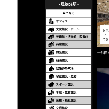
- 建物分類 -
全て見る
オフィス
文化施設・ホール
お気
で、
美術館・博物館・図書館
でき
商業施設
娯楽施設
十和田
宿泊施設
冠婚葬祭式場
宗教施設・史跡
スポーツ施設
学校・教育施設
医療・福祉施設
交通施設