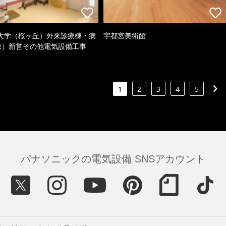
大学（桜ヶ丘）外来診療棟・病
宇都宮美術館
棟）新営その他電気設備工事
1
2
3
4
5
パナソニックの電気設備 SNSアカウント