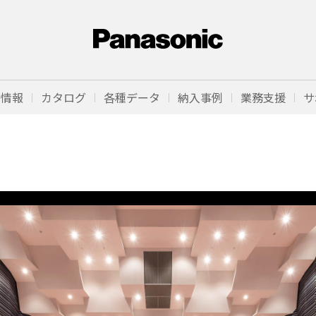
品情報
カタログ
各種データ
納入事例
業務支援
サ