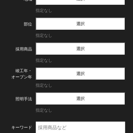
指定なし
選択
部位
指定なし
選択
採用商品
指定なし
竣工年・
選択
オープン年
指定なし
選択
照明手法
指定なし
キーワード