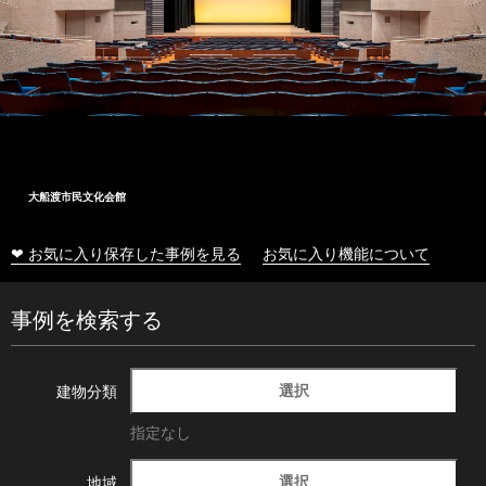
大船渡市民文化会館
❤ お気に入り保存した事例を見る
お気に入り機能について
事例を検索する
選択
建物分類
指定なし
選択
地域