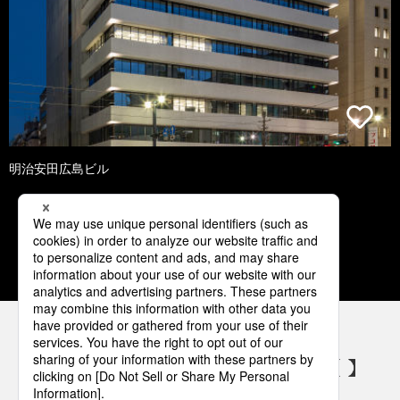
明治安田広島ビル
1
2
3
4
5
パナソニックの電気設備 SNSアカウント