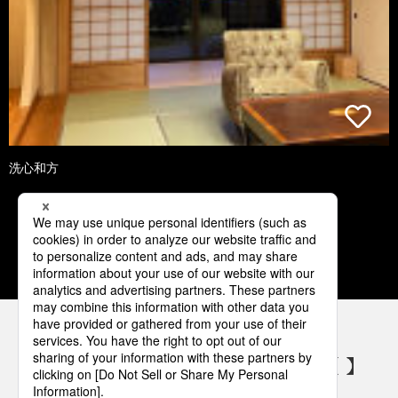
洗心和方
1
2
3
4
5
パナソニックの電気設備 SNSアカウント