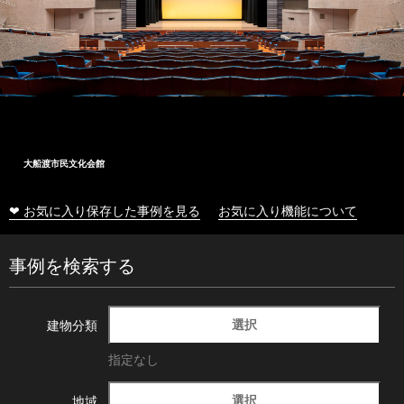
大船渡市民文化会館
❤ お気に入り保存した事例を見る
お気に入り機能について
事例を検索する
選択
建物分類
指定なし
選択
地域