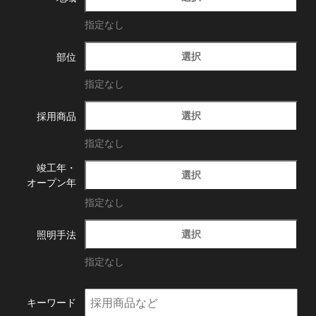
指定なし
選択
部位
指定なし
選択
採用商品
指定なし
竣工年・
選択
オープン年
指定なし
選択
照明手法
指定なし
キーワード