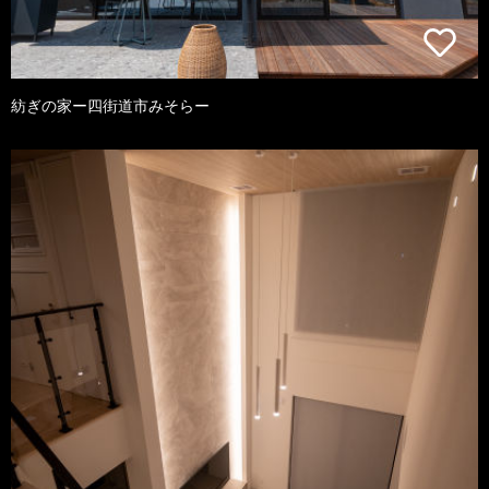
紡ぎの家ー四街道市みそらー