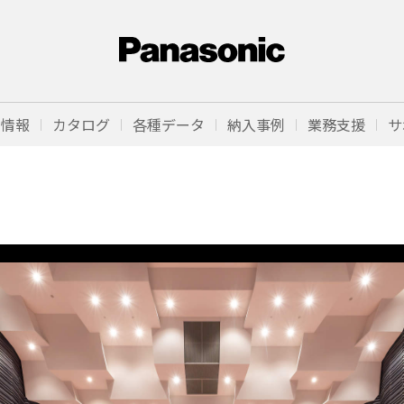
品情報
カタログ
各種データ
納入事例
業務支援
サ