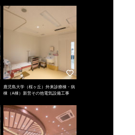
鹿児島大学（桜ヶ丘）外来診療棟・病
棟（A棟）新営その他電気設備工事