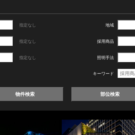
指定なし
地域
指定なし
採用商品
指定なし
照明手法
キーワード
物件検索
部位検索