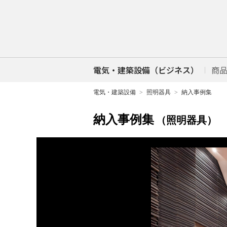
電気・建築設備（ビジネス）
商
電気・建築設備
照明器具
納入事例集
納入事例集
（照明器具）