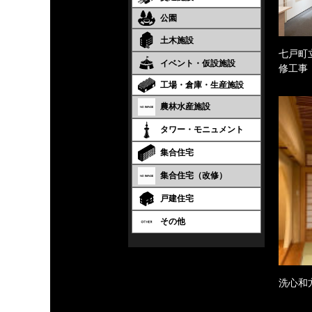
公園
土木施設
七戸町
イベント・仮設施設
修工事
工場・倉庫・生産施設
農林水産施設
タワー・モニュメント
集合住宅
集合住宅（改修）
戸建住宅
その他
洗心和