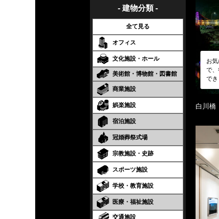
- 建物分類 -
全て見る
オフィス
文化施設・ホール
お気
で、
美術館・博物館・図書館
でき
商業施設
娯楽施設
白川橋
宿泊施設
冠婚葬祭式場
宗教施設・史跡
スポーツ施設
学校・教育施設
医療・福祉施設
交通施設