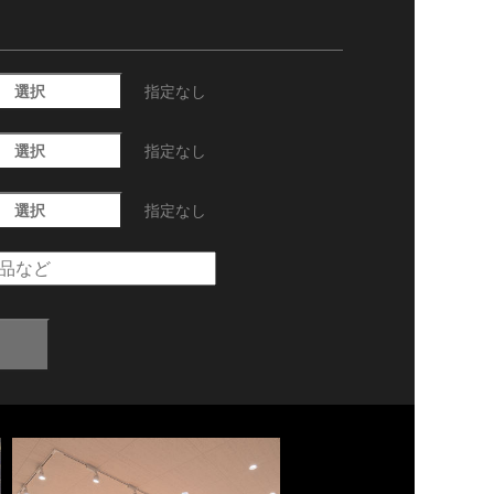
選択
指定なし
選択
指定なし
選択
指定なし