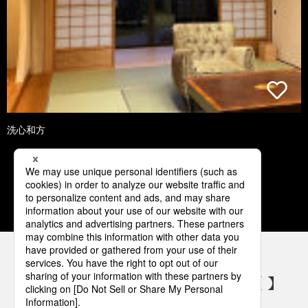
洗心和方
1
2
3
4
5
パナソニックの電気設備 SNSアカウント