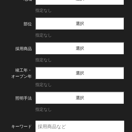
指定なし
選択
部位
指定なし
選択
採用商品
指定なし
竣工年・
選択
オープン年
指定なし
選択
照明手法
指定なし
キーワード