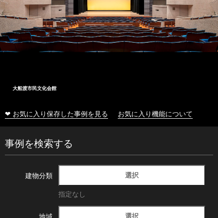
大船渡市民文化会館
❤ お気に入り保存した事例を見る
お気に入り機能について
事例を検索する
選択
建物分類
指定なし
選択
地域