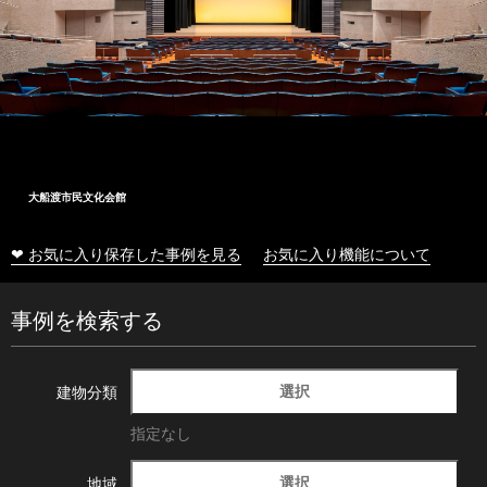
大船渡市民文化会館
❤ お気に入り保存した事例を見る
お気に入り機能について
事例を検索する
選択
建物分類
指定なし
選択
地域