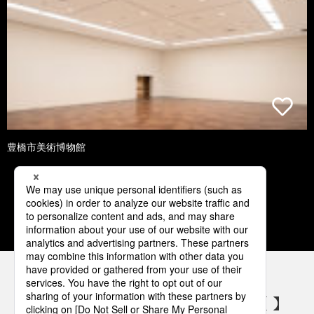
豊橋市美術博物館
1
2
3
4
5
パナソニックの電気設備 SNSアカウント