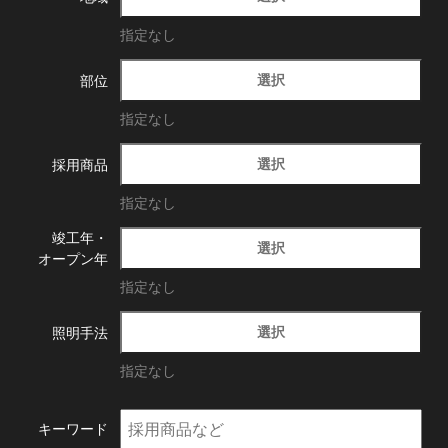
指定なし
選択
部位
指定なし
選択
採用商品
指定なし
竣工年・
選択
オープン年
指定なし
選択
照明手法
指定なし
キーワード