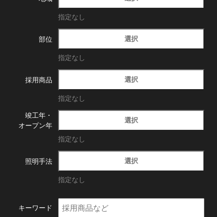
指定なし
選択
部位
指定なし
選択
採用商品
指定なし
竣工年・
選択
オープン年
指定なし
選択
照明手法
指定なし
キーワード