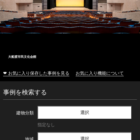
大船渡市民文化会館
❤ お気に入り保存した事例を見る
お気に入り機能について
事例を検索する
選択
建物分類
指定なし
選択
地域