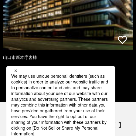
山口市新本庁舎棟
1
2
3
4
5
パナソニックの電気設備 SNSアカウント