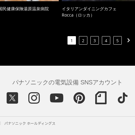
国民健康保険湯原温泉病院
イタリアンダイニングカフェ
Rocca（ロッカ）
1
2
3
4
5
パナソニックの電気設備 SNSアカウント
パナソニック ホールディングス