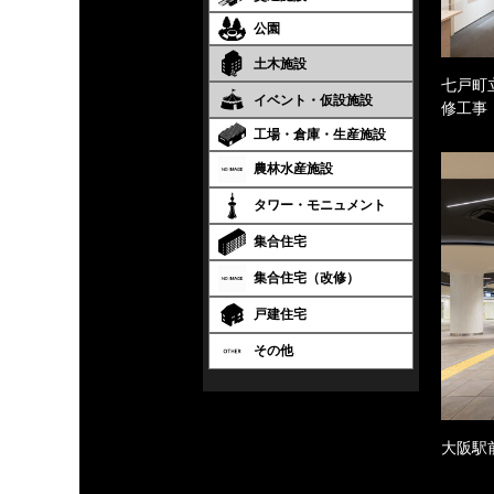
公園
土木施設
七戸町
イベント・仮設施設
修工事
工場・倉庫・生産施設
農林水産施設
タワー・モニュメント
集合住宅
集合住宅（改修）
戸建住宅
その他
大阪駅