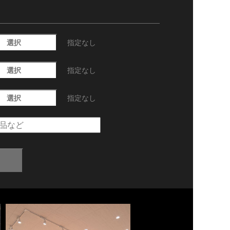
選択
指定なし
選択
指定なし
選択
指定なし