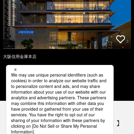
大阪信用金庫本店
1
2
3
4
5
パナソニックの電気設備 SNSアカウント