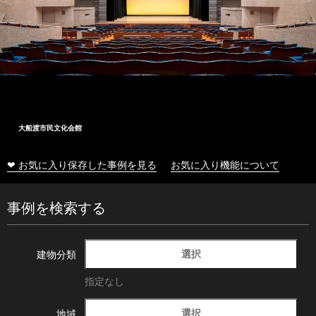
大船渡市民文化会館
❤ お気に入り保存した事例を見る
お気に入り機能について
事例を検索する
選択
建物分類
指定なし
選択
地域