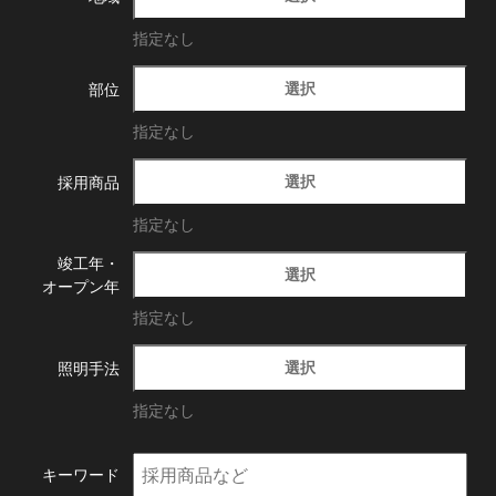
指定なし
選択
部位
指定なし
選択
採用商品
指定なし
竣工年・
選択
オープン年
指定なし
選択
照明手法
指定なし
キーワード