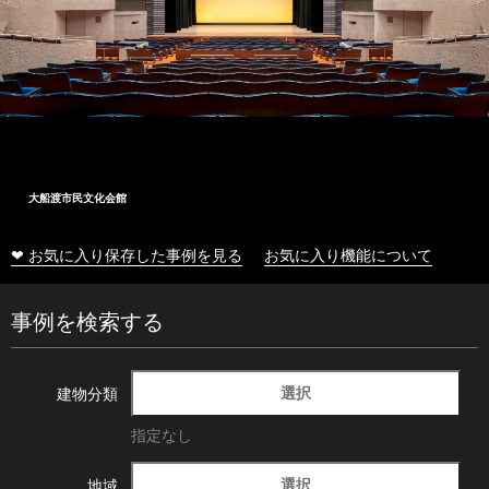
大船渡市民文化会館
❤ お気に入り保存した事例を見る
お気に入り機能について
事例を検索する
選択
建物分類
指定なし
選択
地域