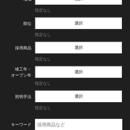
指定なし
選択
部位
指定なし
選択
採用商品
指定なし
竣工年・
選択
オープン年
指定なし
選択
照明手法
指定なし
キーワード