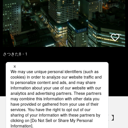
さつきた8・1
1
2
3
4
5
パナソニックの電気設備 SNSアカウント