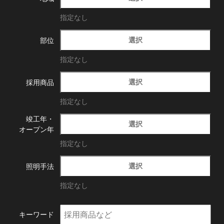
指定なし
選択
部位
指定なし
選択
採用商品
指定なし
竣工年・
選択
オープン年
指定なし
選択
照明手法
指定なし
キーワード