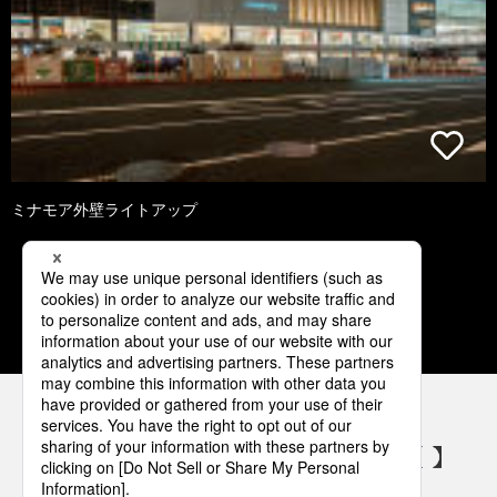
ミナモア外壁ライトアップ
1
2
3
4
5
パナソニックの電気設備 SNSアカウント