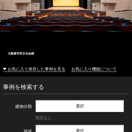
大船渡市民文化会館
❤ お気に入り保存した事例を見る
お気に入り機能について
事例を検索する
選択
建物分類
指定なし
選択
地域