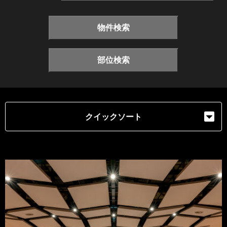
物件検索
部位検索
クイックソート