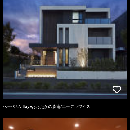
ヘーベルVillageおおたかの森南/エーデルワイス