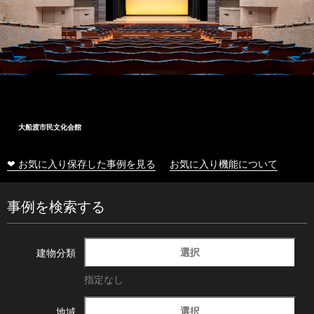
大船渡市民文化会館
❤ お気に入り保存した事例を見る
お気に入り機能について
事例を検索する
選択
建物分類
指定なし
選択
地域