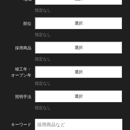
指定なし
選択
部位
指定なし
選択
採用商品
指定なし
竣工年・
選択
オープン年
指定なし
選択
照明手法
指定なし
キーワード