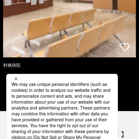
村橋病院
1
2
3
4
5
パナソニックの電気設備 SNSアカウント