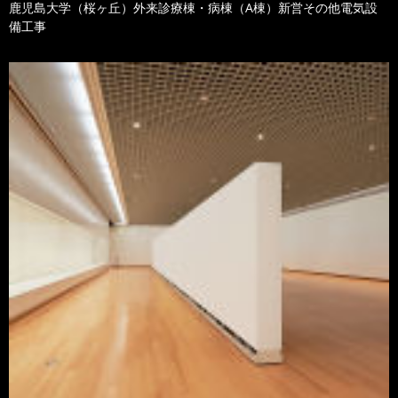
鹿児島大学（桜ヶ丘）外来診療棟・病棟（A棟）新営その他電気設
備工事