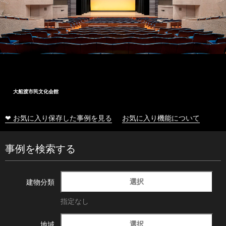
大船渡市民文化会館
❤ お気に入り保存した事例を見る
お気に入り機能について
事例を検索する
選択
建物分類
指定なし
選択
地域