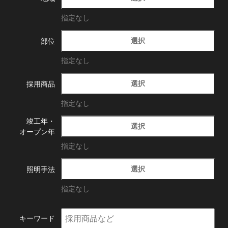
指定なし
選択
部位
指定なし
選択
採用商品
指定なし
竣工年・
選択
オープン年
指定なし
選択
照明手法
指定なし
キーワード