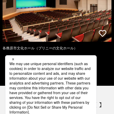
各務原市文化ホール（プリニーの文化ホール）
1
2
3
4
5
パナソニックの電気設備 SNSアカウント