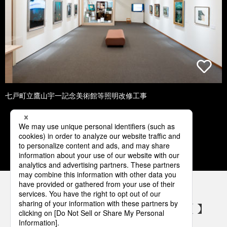
七戸町立鷹山宇一記念美術館等照明改修工事
1
2
3
4
5
パナソニックの電気設備 SNSアカウント