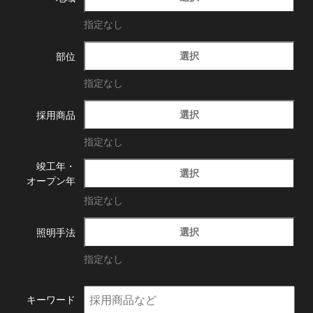
指定なし
選択
部位
指定なし
選択
採用商品
指定なし
竣工年・
選択
オープン年
指定なし
選択
照明手法
指定なし
キーワード