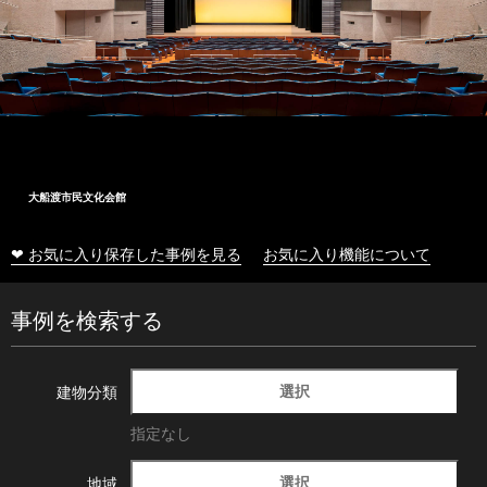
大船渡市民文化会館
❤ お気に入り保存した事例を見る
お気に入り機能について
事例を検索する
選択
建物分類
指定なし
選択
地域