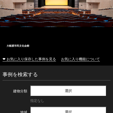
大船渡市民文化会館
❤ お気に入り保存した事例を見る
お気に入り機能について
事例を検索する
選択
建物分類
指定なし
選択
地域