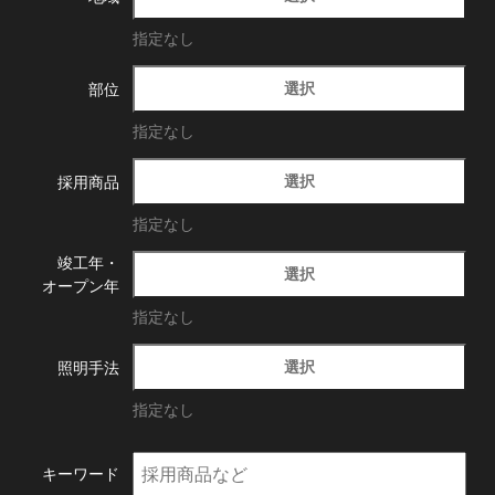
指定なし
選択
部位
指定なし
選択
採用商品
指定なし
竣工年・
選択
オープン年
指定なし
選択
照明手法
指定なし
キーワード