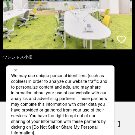
ウレシャス小松
1
2
3
4
5
パナソニックの電気設備 SNSアカウント