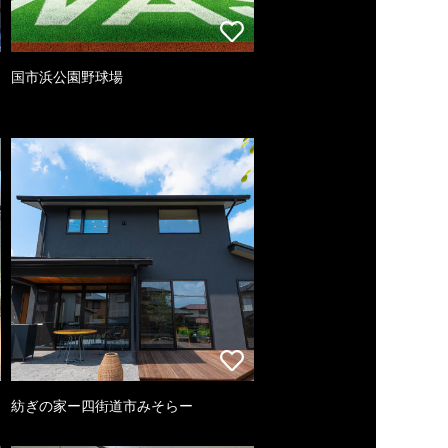
国市浜公園野球場
紡ぎの家ー四街道市みそらー