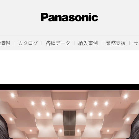
品情報
カタログ
各種データ
納入事例
業務支援
サ