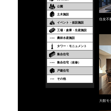
公園
土木施設
住友不
イベント・仮設施設
工場・倉庫・生産施設
農林水産施設
タワー・モニュメント
集合住宅
集合住宅（改修）
戸建住宅
その他
大館モ