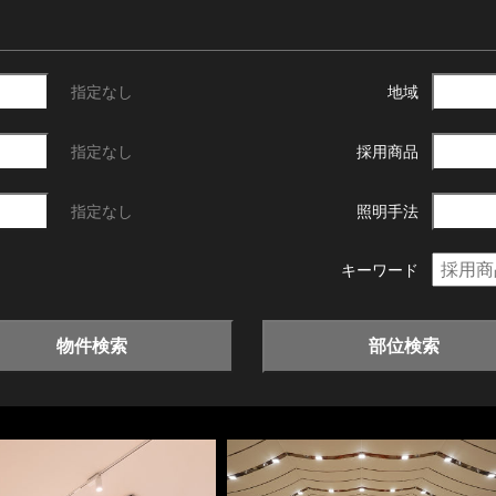
指定なし
地域
指定なし
採用商品
指定なし
照明手法
キーワード
物件検索
部位検索