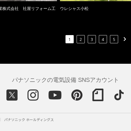
業株式会社 社屋リフォーム工
ウレシャス小松
1
2
3
4
5
パナソニックの電気設備 SNSアカウント
パナソニック ホールディングス