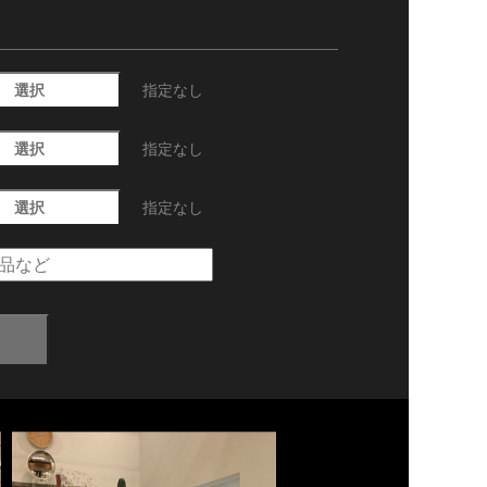
選択
指定なし
選択
指定なし
選択
指定なし