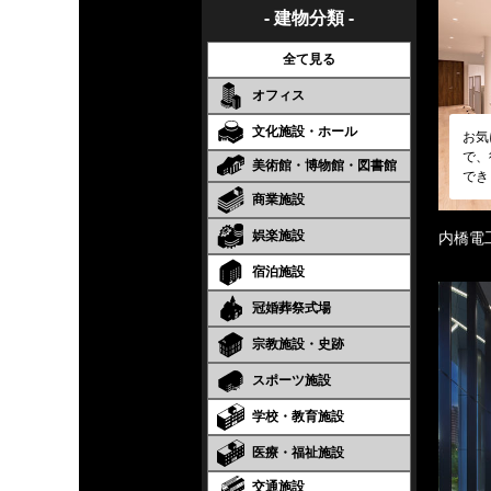
- 建物分類 -
全て見る
オフィス
文化施設・ホール
お気
で、
美術館・博物館・図書館
でき
商業施設
娯楽施設
内橋電
宿泊施設
冠婚葬祭式場
宗教施設・史跡
スポーツ施設
学校・教育施設
医療・福祉施設
交通施設