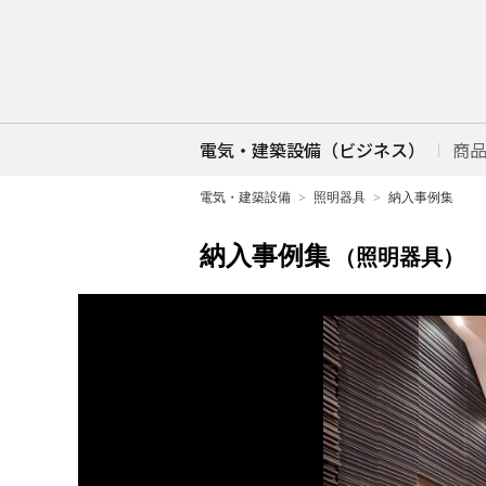
電気・建築設備（ビジネス）
商
電気・建築設備
照明器具
納入事例集
納入事例集
（照明器具）