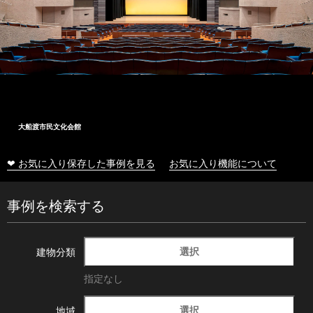
大船渡市民文化会館
❤ お気に入り保存した事例を見る
お気に入り機能について
事例を検索する
選択
建物分類
指定なし
選択
地域