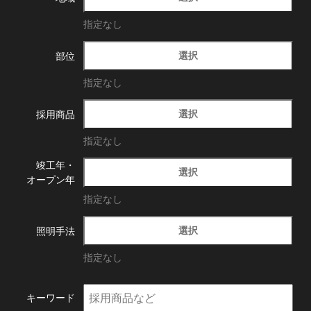
指定なし
選択
部位
指定なし
選択
採用商品
指定なし
竣工年・
選択
オープン年
指定なし
選択
照明手法
指定なし
キーワード