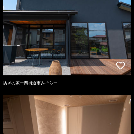
紡ぎの家ー四街道市みそらー